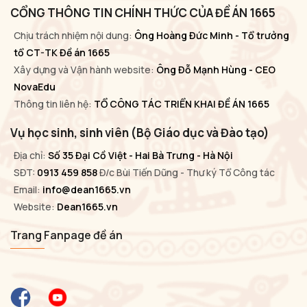
CỔNG THÔNG TIN CHÍNH THỨC CỦA ĐỀ ÁN 1665
Chịu trách nhiệm nội dung:
Ông Hoàng Đức Minh - Tổ trưởng
tổ CT-TK Đề án 1665
Xây dựng và Vận hành website:
Ông Đỗ Mạnh Hùng - CEO
NovaEdu
Thông tin liên hệ:
TỔ CÔNG TÁC TRIỂN KHAI ĐỀ ÁN 1665
Vụ học sinh, sinh viên (Bộ Giáo dục và Đào tạo)
Địa chỉ:
Số 35 Đại Cồ Việt - Hai Bà Trưng - Hà Nội
SĐT:
0913 459 858
Đ/c Bùi Tiến Dũng - Thư ký Tổ Công tác
Email:
info@dean1665.vn
Website:
Dean1665.vn
Trang Fanpage đề án