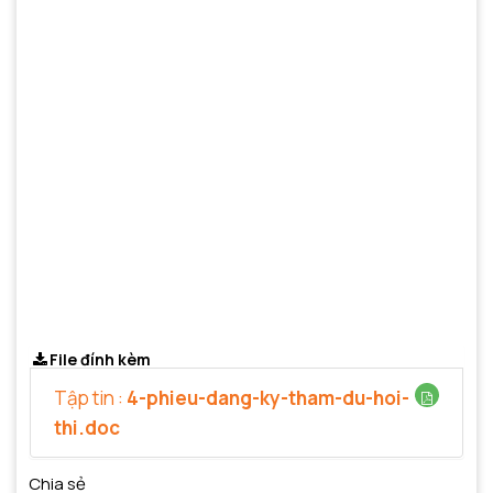
File đính kèm
Tập tin :
4-phieu-dang-ky-tham-du-hoi-
thi.doc
Chia sẻ