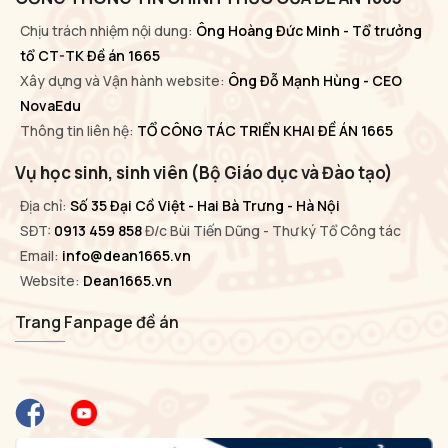
Chịu trách nhiệm nội dung:
Ông Hoàng Đức Minh - Tổ trưởng
tổ CT-TK Đề án 1665
Xây dựng và Vận hành website:
Ông Đỗ Mạnh Hùng - CEO
NovaEdu
Thông tin liên hệ:
TỔ CÔNG TÁC TRIỂN KHAI ĐỀ ÁN 1665
Vụ học sinh, sinh viên (Bộ Giáo dục và Đào tạo)
Địa chỉ:
Số 35 Đại Cồ Việt - Hai Bà Trưng - Hà Nội
SĐT:
0913 459 858
Đ/c Bùi Tiến Dũng - Thư ký Tổ Công tác
Email:
info@dean1665.vn
Website:
Dean1665.vn
Trang Fanpage đề án