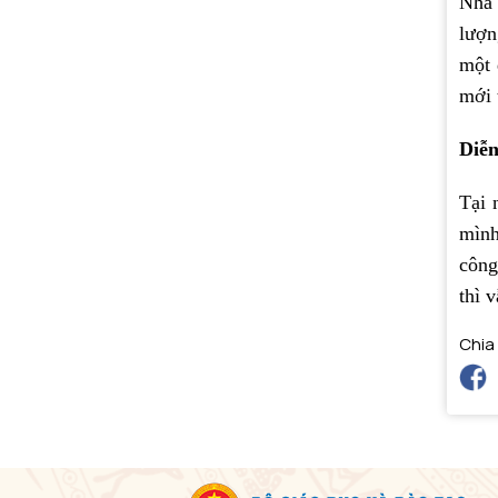
Nhà 
lượn
một 
mới 
Diễ
Tại 
mình
công
thì 
Chia