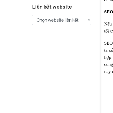
Liên kết website
SEO 
Nếu 
tối 
SEO 
ta c
hợp 
cũng
này 