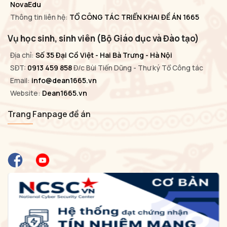
NovaEdu
Thông tin liên hệ:
TỔ CÔNG TÁC TRIỂN KHAI ĐỀ ÁN 1665
Vụ học sinh, sinh viên (Bộ Giáo dục và Đào tạo)
Địa chỉ:
Số 35 Đại Cồ Việt - Hai Bà Trưng - Hà Nội
SĐT:
0913 459 858
Đ/c Bùi Tiến Dũng - Thư ký Tổ Công tác
Email:
info@dean1665.vn
Website:
Dean1665.vn
Trang Fanpage đề án