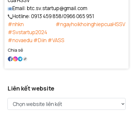
của HSSV
Email: btc.sv.startup@gmail.com
Hotline: 0913 459 858/0966 065 951
#nhkn
#ngayhoikhoinghiepcuaHSSV
#Svstartup2024
#novaedu
#Diin
#VASS
Chia sẻ
Liên kết website