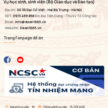
Vụ học sinh, sinh viên (Bộ Giáo dục và Đào tạo)
Địa chỉ:
Số 35 Đại Cồ Việt - Hai Bà Trưng - Hà Nội
SĐT:
0913 459 858
Đ/c Bùi Tiến Dũng - Thư ký Tổ Công tác
Email:
info@dean1665.vn
Website:
Dean1665.vn
Trang Fanpage đề án
Đang truy cập:
18
Tổng lượt truy cập:
15,728,608