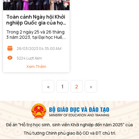
Toàn cảnh Ngày hội Khởi
nghiệp Quốc gia của học
sinh, sinh viên lần thứ V
Trong 2 ngày 25 và 26 tháng
3 năm 2023, tại Đại học Huế,
Thành phố Huế, tỉnh Thừa
Thiên - Huế; Dưới sự chủ trì
28/03/2023 04:35:00 AM
Bộ Giáo dục và Đào tạo, Đoàn
thanh niên...
5224 Lượt Xem
Xem Thêm
«
1
2
»
Đề án "Hỗ trợ học sinh, sinh viên Khởi nghiệp đến năm 2025" của
Thủ tướng Chính phủ giao Bộ GD và ĐT chủ trì.