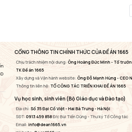
CỔNG THÔNG TIN CHÍNH THỨC CỦA ĐỀ ÁN 1665
Chịu trách nhiệm nội dung:
Ông Hoàng Đức Minh - Tổ trưởn
ến
TK Đề án 1665
GD
Xây dựng và Vận hành website:
Ông Đỗ Mạnh Hùng - CEO 
Thông tin liên hệ:
TỔ CÔNG TÁC TRIỂN KHAI ĐỀ ÁN 1665
Vụ học sinh, sinh viên (Bộ Giáo dục và Đào tạo)
Địa chỉ:
Số 35 Đại Cồ Việt - Hai Bà Trưng - Hà Nội
SĐT:
0913 459 858
Đ/c Bùi Tiến Dũng - Thư ký Tổ Công tác
Email:
info@dean1665.vn