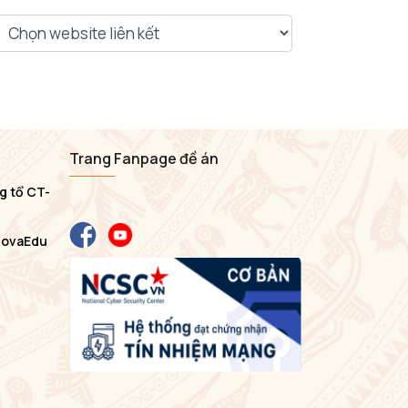
Trang Fanpage đề án
g tổ CT-
NovaEdu