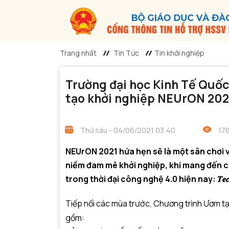
Trang nhất
Tin Tức
Tin khởi nghiệp
Trường đại học Kinh Tế Quốc
tạo khởi nghiệp NEUrON 202
Thứ sáu - 04/06/2021 03:40
176
NEUrON 2021 hứa hẹn sẽ là một sân chơi v
niềm đam mê khởi nghiệp, khi mang đến c
trong thời đại công nghệ 4.0 hiện nay: 𝑻𝒆𝒄𝒉 𝒇𝒐𝒓 𝑰𝒎𝒑𝒂𝒄
Tiếp nối các mùa trước, Chương trình Ươm tạo
gồm: