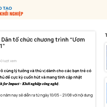
 Dân tổ chức chương trình “Ươm
1”
0 lượt xem
ô cùng lý tưởng và thú vị dành cho các bạn trẻ có
hủ đề cực kỳ cuốn hút và mang tính cập nhật
𝒕 - 𝑲𝒉𝒐̛̉𝒊 𝒏𝒈𝒉𝒊𝒆̣̂𝒑 𝒄𝒐̂𝒏𝒈 𝒏𝒈𝒉𝒆̣̂.
 năm nay sẽ diễn ra từ ngày 10/05 - 21/08 với nội dung