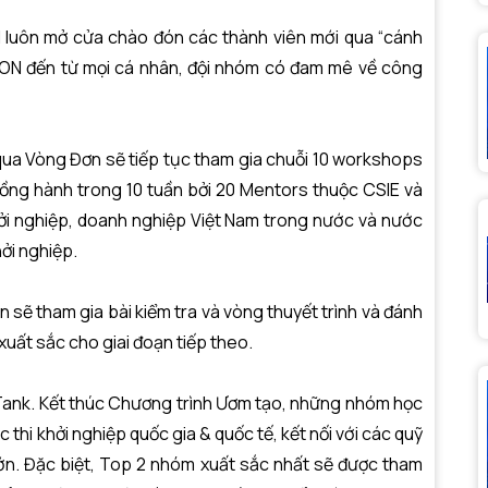
uôn mở cửa chào đón các thành viên mới qua “cánh
rON đến từ mọi cá nhân, đội nhóm có đam mê về công
 Vòng Đơn sẽ tiếp tục tham gia chuỗi 10 workshops
ồng hành trong 10 tuần bởi 20 Mentors thuộc CSIE và
ởi nghiệp, doanh nghiệp Việt Nam trong nước và nước
ởi nghiệp.
sẽ tham gia bài kiểm tra và vòng thuyết trình và đánh
xuất sắc cho giai đoạn tiếp theo.
nk. Kết thúc Chương trình Ươm tạo, những nhóm học
 thi khởi nghiệp quốc gia & quốc tế, kết nối với các quỹ
lớn. Đặc biệt, Top 2 nhóm xuất sắc nhất sẽ được tham