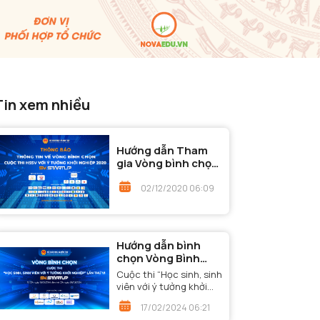
Tin xem nhiều
Hướng dẫn Tham
gia Vòng bình chọn
- Cuộc thi "Học
sinh, sinh viên với ý
02/12/2020 06:09
tưởng khởi nghiệp"
năm 2020
Hướng dẫn bình
chọn Vòng Bình
chọn - Cuộc thi
Cuộc thi “Học sinh, sinh
“Học sinh, sinh viên
viên với ý tưởng khởi
với ý tưởng khởi
nghiệp” lần thứ VI đã
17/02/2024 06:21
nghiệp” lần thứ VI
bước đến Vòng Bình