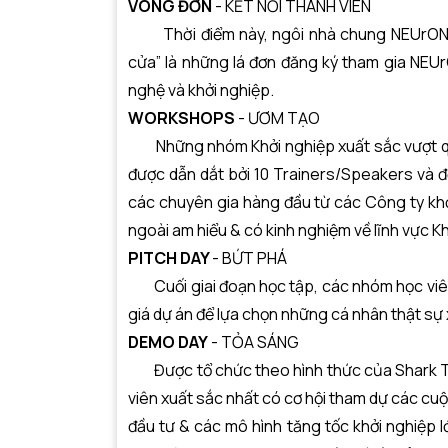
VÒNG ĐƠN
- KẾT NỐI THÀNH VIÊN
Thời điểm này, ngôi nhà chung NEUrON l
cửa” là những lá đơn đăng ký tham gia NEU
nghệ và khởi nghiệp.
WORKSHOPS
- ƯƠM TẠO
Những nhóm Khởi nghiệp xuất sắc vượt qua
được dẫn dắt bởi 10 Trainers/Speakers và đ
các chuyên gia hàng đầu từ các Công ty kh
ngoài am hiểu & có kinh nghiệm về lĩnh vực Kh
PITCH DAY
- BỨT PHÁ
Cuối giai đoạn học tập, các nhóm học viên 
giá dự án để lựa chọn những cá nhân thật sự 
DEMO DAY
- TỎA SÁNG
Được tổ chức theo hình thức của Shark Ta
viên xuất sắc nhất có cơ hội tham dự các cuộc
đầu tư & các mô hình tăng tốc khởi nghiệp 