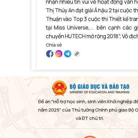
nhận nhiều tin vui về hoạt động văn 
Thị Thúy An đạt giải Á hậu 2 tại cuộc 
Thuận vào Top 3 cuộc thi Thiết kế tr
tại Miss Universe,... bên cạnh các 
chuyền HUTECH mở rộng 2018”; Vô địch 
Chia sẻ
Đề án "Hỗ trợ học sinh, sinh viên Khởi nghiệp đ
năm 2025" của Thủ tướng Chính phủ giao Bộ 
và ĐT chủ trì.