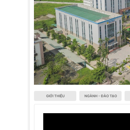
GIỚI THIỆU
NGÀNH - ĐÀO TẠO