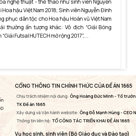
hóa nghệ thuật - thể thao như sinh viên Nguyễn
thi Hoa hậu Việt Nam 2018; Sinh viên Nguyễn Đình
ang phục dân tộc cho Hoa hậu Hoàn vũ Việt Nam
giải thưởng ấn tượng khác: Vô địch “Giải Bóng
“Giải Futsal HUTECH mở rộng 2017”,...
CỔNG THÔNG TIN CHÍNH THỨC CỦA ĐỀ ÁN 1665
Chịu trách nhiệm nội dung:
Ông Hoàng Đức Minh - Tổ trưởn
ến
TK Đề án 1665
GD
Xây dựng và Vận hành website:
Ông Đỗ Mạnh Hùng - CEO 
Thông tin liên hệ:
TỔ CÔNG TÁC TRIỂN KHAI ĐỀ ÁN 1665
Vụ học sinh, sinh viên (Bộ Giáo dục và Đào tạo)