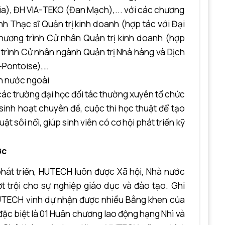
ia), ĐH VIA-TEKO (Đan Mạch),... với các chương
nh Thạc sĩ Quản trị kinh doanh (hợp tác với Đại
Chương trình Cử nhân Quản trị kinh doanh (hợp
 trình Cử nhân ngành Quản trị Nhà hàng và Dịch
-Pontoise),…
ên nước ngoài
c trường đại học đối tác thường xuyên tổ chức
sinh hoạt chuyên đề, cuộc thi học thuật để tạo
ật sôi nổi, giúp sinh viên có cơ hội phát triển kỹ
ợc
hát triển, HUTECH luôn được Xã hội, Nhà nước
 trội cho sự nghiệp giáo dục và đào tạo. Ghi
UTECH vinh dự nhận được nhiều Bằng khen của
c biệt là 01 Huân chương lao động hạng Nhì và