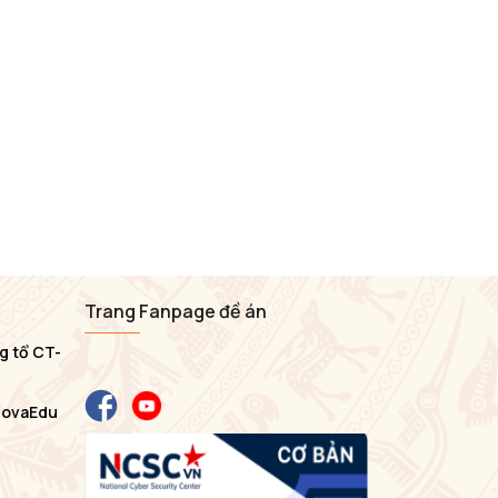
Trang Fanpage đề án
g tổ CT-
NovaEdu