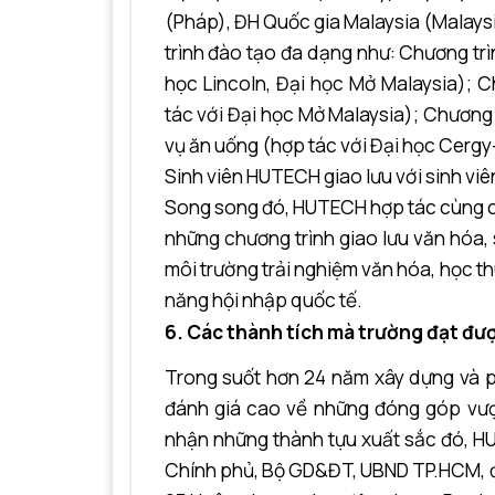
(Pháp), ĐH Quốc gia Malaysia (Malays
trình đào tạo đa dạng như: Chương trì
học Lincoln, Đại học Mở Malaysia); 
tác với Đại học Mở Malaysia); Chương
vụ ăn uống (hợp tác với Đại học Cergy
Sinh viên HUTECH giao lưu với sinh vi
Song song đó, HUTECH hợp tác cùng cá
những chương trình giao lưu văn hóa, 
môi trường trải nghiệm văn hóa, học thu
năng hội nhập quốc tế.
6. Các thành tích mà trường đạt đư
Trong suốt hơn 24 năm xây dựng và p
đánh giá cao về những đóng góp vượt
nhận những thành tựu xuất sắc đó, H
Chính phủ, Bộ GD&ĐT, UBND TP.HCM, đặ