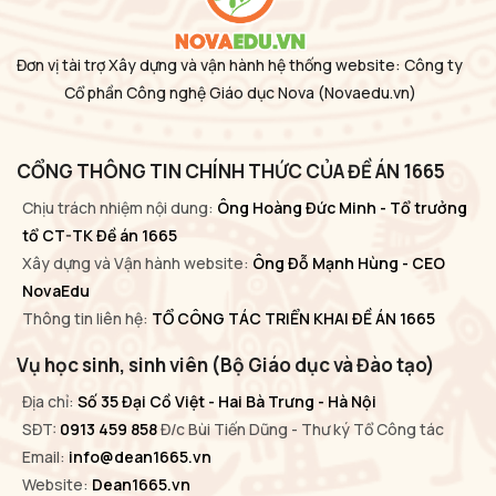
Đơn vị tài trợ Xây dựng và vận hành hệ thống website: Công ty
Cổ phần Công nghệ Giáo dục Nova
(Novaedu.vn)
CỔNG THÔNG TIN CHÍNH THỨC CỦA ĐỀ ÁN 1665
Chịu trách nhiệm nội dung:
Ông Hoàng Đức Minh - Tổ trưởng
tổ CT-TK Đề án 1665
Xây dựng và Vận hành website:
Ông Đỗ Mạnh Hùng - CEO
NovaEdu
Thông tin liên hệ:
TỔ CÔNG TÁC TRIỂN KHAI ĐỀ ÁN 1665
Vụ học sinh, sinh viên (Bộ Giáo dục và Đào tạo)
Địa chỉ:
Số 35 Đại Cồ Việt - Hai Bà Trưng - Hà Nội
SĐT:
0913 459 858
Đ/c Bùi Tiến Dũng - Thư ký Tổ Công tác
Email:
info@dean1665.vn
Website:
Dean1665.vn