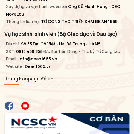
Xây dựng và Vận hành website:
Ông Đỗ Mạnh Hùng - CEO
NovaEdu
Thông tin liên hệ:
TỔ CÔNG TÁC TRIỂN KHAI ĐỀ ÁN 1665
Vụ học sinh, sinh viên (Bộ Giáo dục và Đào tạo)
Địa chỉ:
Số 35 Đại Cồ Việt - Hai Bà Trưng - Hà Nội
SĐT:
0913 459 858
Đ/c Bùi Tiến Dũng - Thư ký Tổ Công tác
Email:
info@dean1665.vn
Website:
Dean1665.vn
Trang Fanpage đề án