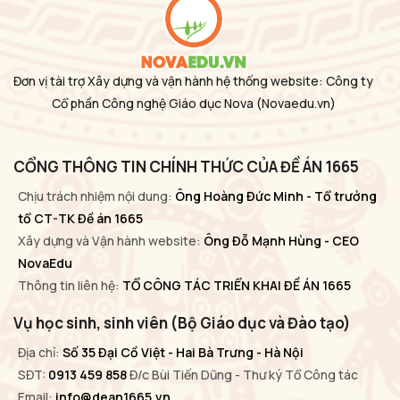
Đơn vị tài trợ Xây dựng và vận hành hệ thống website: Công ty
Cổ phần Công nghệ Giáo dục Nova
(Novaedu.vn)
CỔNG THÔNG TIN CHÍNH THỨC CỦA ĐỀ ÁN 1665
Chịu trách nhiệm nội dung:
Ông Hoàng Đức Minh - Tổ trưởng
tổ CT-TK Đề án 1665
Xây dựng và Vận hành website:
Ông Đỗ Mạnh Hùng - CEO
NovaEdu
Thông tin liên hệ:
TỔ CÔNG TÁC TRIỂN KHAI ĐỀ ÁN 1665
Vụ học sinh, sinh viên (Bộ Giáo dục và Đào tạo)
Địa chỉ:
Số 35 Đại Cồ Việt - Hai Bà Trưng - Hà Nội
SĐT:
0913 459 858
Đ/c Bùi Tiến Dũng - Thư ký Tổ Công tác
Email:
info@dean1665.vn