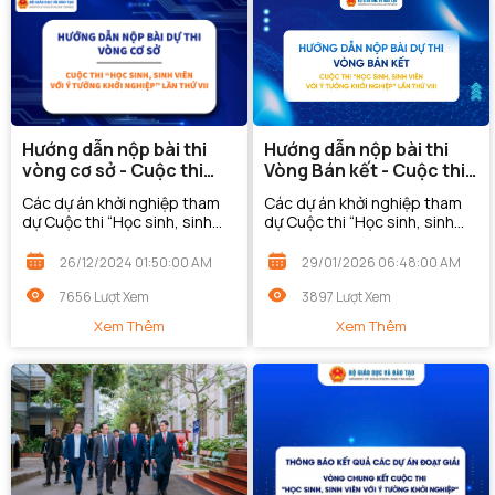
Hướng dẫn nộp bài thi
Hướng dẫn nộp bài thi
vòng cơ sở - Cuộc thi
Vòng Bán kết - Cuộc thi
“Học sinh, sinh viên với ý
“Học sinh, sinh viên với ý
Các dự án khởi nghiệp tham
Các dự án khởi nghiệp tham
tưởng khởi nghiệp” lần
tưởng khởi nghiệp” lần
dự Cuộc thi “Học sinh, sinh
dự Cuộc thi “Học sinh, sinh
thứ VII
thứ VIII
viên với ý tưởng khởi nghiệp”
viên với ý tưởng khởi nghiệp”
lần thứ VII (SV_STARTUP LẦN
lần thứ VIII (SV_STARTUP LẦN
26/12/2024 01:50:00 AM
29/01/2026 06:48:00 AM
THỨ VII) hướng đến mục tiêu
VIII) hướng đến mục tiêu thúc
thúc đẩy...
đẩy...
7656 Lượt Xem
3897 Lượt Xem
Xem Thêm
Xem Thêm