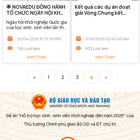
🌟 NOVAEDU ĐỒNG HÀNH
Kết quả các dự án đoạt
TỔ CHỨC NGÀY HỘI KHỞI
giải Vòng Chung kết
NGHIỆP QUỐC GIA HỌC
Cuộc thi “Học sinh, sinh
Ngày hội Khởi nghiệp Quốc gia
SINH, SINH VIÊN LẦN THỨ
viên với ý tưởng khởi
của học sinh, sinh viên lần thứ
VIII 🌟
nghiệp" lần thứ VIII
VIII đã chính thức diễn ra từ
(SV_STARTUP- Lần thứ
ngày 17/4 đến 19/4/2026, tại
20/04/2026 10:37:00 PM
11/05/2026 02:46:00 AM
VIII)
Học viện Ngân hàng (Hà Nội)
–...
796 Lượt Xem
832 Lượt Xem
Xem Thêm
Xem Thêm
«
1
2
3
4
»
Đề án "Hỗ trợ học sinh, sinh viên Khởi nghiệp đến năm 2025" của
Thủ tướng Chính phủ giao Bộ GD và ĐT chủ trì.