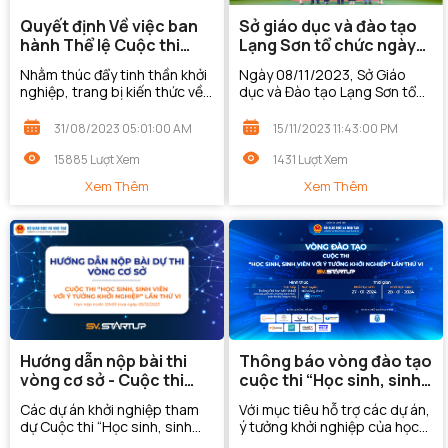
Quyết định Về việc ban
Sở giáo dục và đào tạo
hành Thể lệ Cuộc thi
Lạng Sơn tổ chức ngày
“Học sinh, sinh viên với ý
hội khởi nghiệp cấp tỉnh
Nhằm thúc đẩy tinh thần khởi
Ngày 08/11/2023, Sở Giáo
tưởng khởi nghiệp” năm
của học sinh sinh viên
nghiệp, trang bị kiến thức về
dục và Đào tạo Lạng Sơn tổ
2023 (SV_STARTUP LẦN
năm 2023
khởi nghiệp cho học sinh, sinh
chức Ngày hội Khởi nghiệp
THỨ VI)
viên, Cuộc thi “Học sinh, sinh
cấp tỉnh của học sinh, sinh
31/08/2023 05:01:00 AM
15/11/2023 11:43:00 PM
viên với ý tưởng khởi nghiệp”...
viên năm 2023 tại trường
THPT Hoàng Văn Thụ....
15885 Lượt Xem
1431 Lượt Xem
Xem Thêm
Xem Thêm
Hướng dẫn nộp bài thi
Thông báo vòng đào tạo
vòng cơ sở - Cuộc thi
cuộc thi “Học sinh, sinh
“Học sinh, sinh viên với ý
viên với ý tưởng khởi
Các dự án khởi nghiệp tham
Với mục tiêu hỗ trợ các dự án,
tưởng khởi nghiệp” lần
nghiệp” lần thứ VI
dự Cuộc thi “Học sinh, sinh
ý tưởng khởi nghiệp của học
thứ VI
viên với ý tưởng khởi nghiệp”
sinh, sinh viên, Bộ GDĐT phối