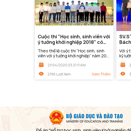
Cuộc thi "Học sinh, sinh viên với
SV.S
ý tưởng khởi nghiệp 2018" có
Bách 
tổng tiền thưởng gần nửa tỷ
dụng 
Theo thể lệ cuộc thi “Học sinh, sinh
Với ý 
đồng
phẩ
viên với ý tưởng khởi nghiệp” năm 2018
kỹ lư
vừa được Bộ GD&ĐT ban hành, tổng số
3D ch
21/04/2020 03:21:11 AM
tiền thưởng của 2 giải Nhất, 3 giải...
Bách 
giải...
Xem Thêm
2196 Lượt Xem
Đề án "Hỗ trợ học sinh, sinh viên Khởi nghiệp đ