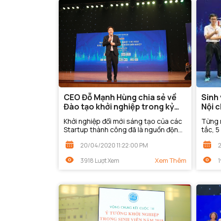
CEO Đỗ Mạnh Hùng chia sẻ về
Sinh
Đào tạo khởi nghiệp trong kỷ
Nội 
nguyên 4.0
Khởi nghiệp đổi mới sáng tạo của các
Từng 
Startup thành công đã là nguồn động
tắc, 5
lực giúp nhiều sinh viên và các bạn trẻ
chế t
20/04/2020 11:22:00 PM
noi theo và muốn...
thay c
Xem Thêm
3918 Lượt Xem
1