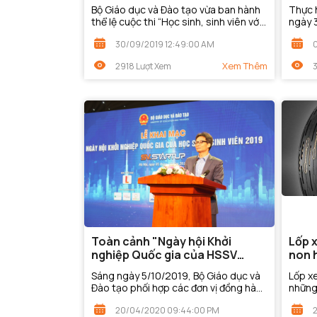
nghiệp” năm 2018
của H
Bộ Giáo dục và Đào tạo vừa ban hành
Thực 
2019
thể lệ cuộc thi “Học sinh, sinh viên với
ngày 
ý tưởng khởi nghiệp” năm 2018, được
phủ về
30/09/2019 12:49:00 AM
tổ chức trên quy mô toàn quốc.
học si
năm...
Xem Thêm
2918 Lượt Xem
3
Toàn cảnh "Ngày hội Khởi
Lốp 
nghiệp Quốc gia của HSSV
non 
2019" (SV.STARTUP-2019)
Sáng ngày 5/10/2019, Bộ Giáo dục và
Lốp x
Đào tạo phối hợp các đơn vị đồng hành
những
tổ chức khai mạc chương trình “Ngày
cung c
20/04/2020 09:44:00 PM
hội Khởi nghiệp Quốc gia của học
cho tư