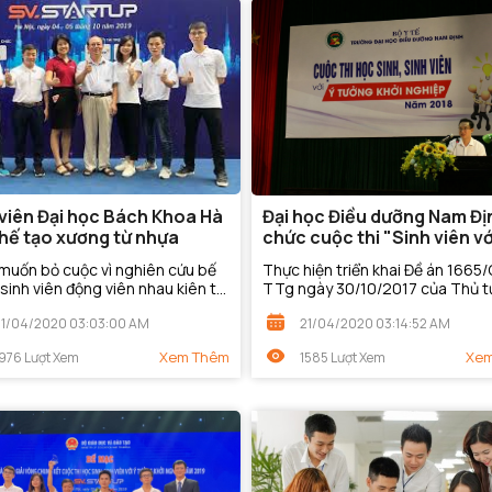
 viên Đại học Bách Khoa Hà
Đại học Điều dưỡng Nam Đị
chế tạo xương từ nhựa
chức cuộc thi "Sinh viên vớ
tưởng khởi nghiệp" năm 20
muốn bỏ cuộc vì nghiên cứu bế
Thực hiện triển khai Đề án 1665
 sinh viên động viên nhau kiên trì
TTg ngày 30/10/2017 của Thủ 
ạo xương từ nhựa peek sinh học,
Chính phủ về việc “Hỗ trợ học sin
21/04/2020 03:03:00 AM
21/04/2020 03:14:52 AM
ho sứ, hoặc titan nhập ngoại.
sinh viên khởi nghiệp đến năm 2
và Quyết...
Xem Thêm
Xem
976 Lượt Xem
1585 Lượt Xem