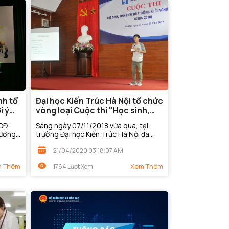
nh tổ
Đại học Kiến Trúc Hà Nội tổ chức
i ý
vòng loại Cuộc thi "Học sinh,
18
sinh viên với ý tưởng khởi
/QĐ-
Sáng ngày 07/11/2018 vừa qua, tại
nghiệp năm 2018"
tướng
trường Đại học Kiến Trúc Hà Nội đã
h,
diễn ra thành công vòng loại cuộc thi:
21/04/2020 03:18:07 AM
025”
“Học sinh, sinh viên với ý tưởng khởi...
 Thêm
Xem Thêm
1764 Lượt Xem