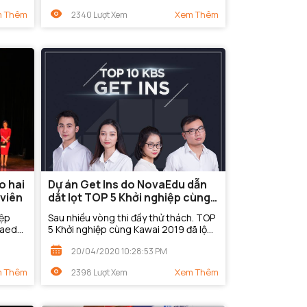
năng...
 Thêm
Xem Thêm
2340 Lượt Xem
o hai
Dự án Get Ins do NovaEdu dẫn
 viên
dắt lọt TOP 5 Khởi nghiệp cùng
Kawai 2019
iệp
Sau nhiều vòng thi đầy thử thách. TOP
vaedu
5 Khởi nghiệp cùng Kawai 2019 đã lộ
khởi
diện. Dự án Get Ins do Novaedu dẫn
20/04/2020 10:28:53 PM
dắt đã xuất sắc có mặt trong danh
sách...
 Thêm
Xem Thêm
2398 Lượt Xem