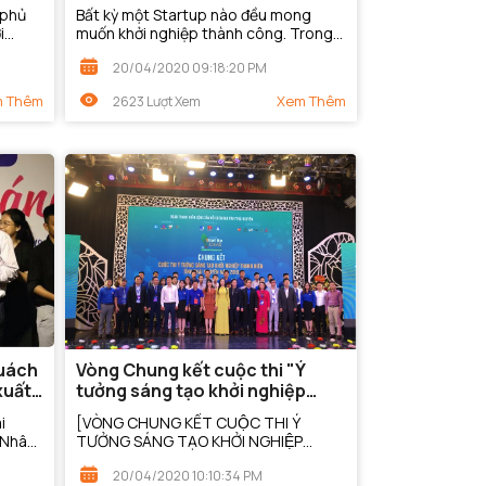
Life)
 phủ
Bất kỳ một Startup nào đều mong
i
muốn khởi nghiệp thành công. Trong
ày
khuôn khổ Ngày hội Khởi nghiệp quốc
20/04/2020 09:18:20 PM
tạo đã
gia của học sinh sinh viên 2018, buổi
thảo luận...
 Thêm
Xem Thêm
2623 Lượt Xem
Quách
Vòng Chung kết cuộc thi "Ý
xuất
tưởng sáng tạo khởi nghiệp
thanh niên tỉnh Thái Nguyên"
i
[VÒNG CHUNG KẾT CUỘC THI Ý
năm 2019
i Nhân
TƯỞNG SÁNG TẠO KHỞI NGHIỆP
THANH NIÊN]<br />Ý tưởng "Viên nén
20/04/2020 10:10:34 PM
từ rơm: Bước tiến mới trong sử dụng