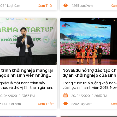
Xem Thêm
Xem
3084 Lượt Xem
4265 Lượt Xem
trình khởi nghiệp mang lại
NovaEdu hỗ trợ đào tạo ch
học sinh sinh viên những
dự án Khởi nghiệp của sinh
ghiệp là một hành trình đầy
Trong cuộc thi ý tưởng khởi ngh
thức và thú vị. Khi tham gia hành
của học sinh sinh viên 2018. No
khởi nghiệp, học sinh sinh viên sẽ
đã hỗ trợ đào tạo cho hai dự án 
20/04/2020 10:23:33 PM
20/04/2020 10:26:13 PM
c những gì? Có nên tham gia...
nghiệp để đi đến vòng chung kết
trong...
Xem Thêm
Xem
16447 Lượt Xem
2202 Lượt Xem