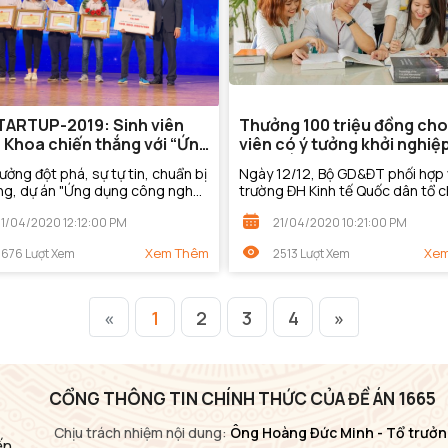
TARTUP-2019: Sinh viên
Thưởng 100 triệu đồng cho
Khoa chiến thắng với “Ứng
viên có ý tưởng khởi nghiệ
công nghệ 3D chế tạo sản
xuất sắc
tưởng đột phá, sự tự tin, chuẩn bị
Ngày 12/12, Bộ GD&ĐT phối hợp 
m”
ỡng, dự án "Ứng dụng công nghệ
trường ĐH Kinh tế Quốc dân tổ 
ế tạo sản phẩm" của Đại học
buổi họp với báo giới thiệu thông
21/04/2020 12:12:00 PM
21/04/2020 10:21:00 PM
khoa Hà Nội đã xuất sắc giành
về “ngày Hội khởi nghiệp quốc g
học...
Xem Thêm
Xem
3676 Lượt Xem
2513 Lượt Xem
«
1
2
3
4
»
CỔNG THÔNG TIN CHÍNH THỨC CỦA ĐỀ ÁN 1665
Chịu trách nhiệm nội dung:
Ông Hoàng Đức Minh - Tổ trưởn
ến