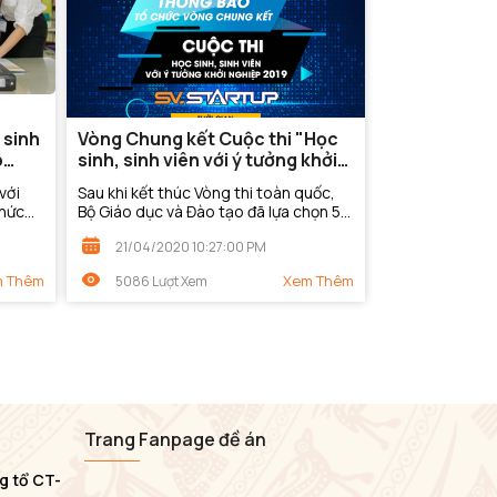
 sinh
Vòng Chung kết Cuộc thi "Học
p
sinh, sinh viên với ý tưởng khởi
nghiệp" năm 2019
với
Sau khi kết thúc Vòng thi toàn quốc,
(SV.STARTUP-2019)
chức
Bộ Giáo dục và Đào tạo đã lựa chọn 50
 tin
ý tưởng / dự án của khối Sinh viên các
21/04/2020 10:27:00 PM
ia của
cơ sở đào tạo và 18 ý tưởng / dự án...
 Thêm
Xem Thêm
5086 Lượt Xem
Trang Fanpage đề án
g tổ CT-