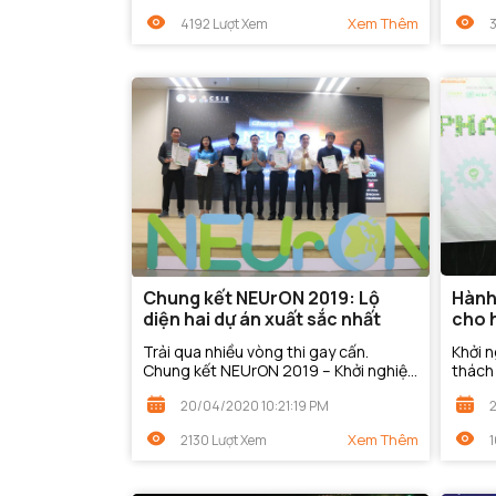
sinh,...
Xem Thêm
4192 Lượt Xem
Chung kết NEUrON 2019: Lộ
Hành 
diện hai dự án xuất sắc nhất
cho 
gì?
Trải qua nhiều vòng thi gay cấn.
Khởi n
Chung kết NEUrON 2019 – Khởi nghiệp
thách 
Kinh tế Quốc dân đã tìm ra hai dự án
trình 
20/04/2020 10:21:19 PM
xuất sắc nhất để tham gia Cuộc thi
có đượ
Học sinh...
Xem Thêm
2130 Lượt Xem