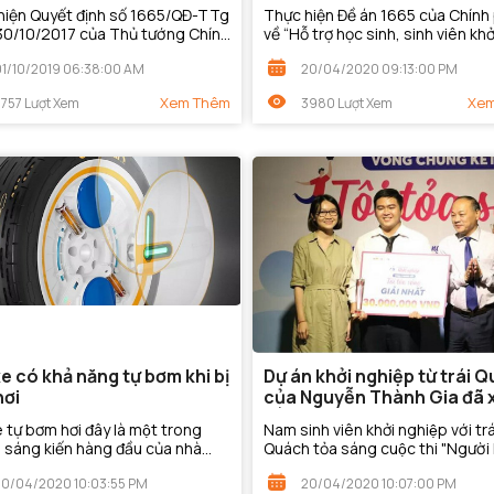
ọc sinh, sinh viên năm
2018" (SV.STARTUP-2018)
hiện Quyết định số 1665/QĐ-TTg
Thực hiện Đề án 1665 của Chính
"
30/10/2017 của Thủ tướng Chính
về “Hỗ trợ học sinh, sinh viên khở
 việc Phê duyệt Đề án "Hỗ trợ
nghiệp đến năm 2025”, sáng ng
01/10/2019 06:38:00 AM
20/04/2020 09:13:00 PM
nh, sinh viên khởi nghiệp đến
16/12/2018, Bộ Giáo dục và Đào 
chủ trì...
Xem Thêm
Xem
757 Lượt Xem
3980 Lượt Xem
xe có khả năng tự bơm khi bị
Dự án khởi nghiệp từ trái 
hơi
của Nguyễn Thành Gia đã 
sắc đạt giải nhất cuộc thi
e tự bơm hơi đây là một trong
Nam sinh viên khởi nghiệp với trá
 sáng kiến hàng đầu của nhà
Quách tỏa sáng cuộc thi "Ngườ
ấp săm lốp Continental dành
văn khởi nghiệp"
20/04/2020 10:03:55 PM
20/04/2020 10:07:00 PM
ơng lai. Bạn sẽ không cần...