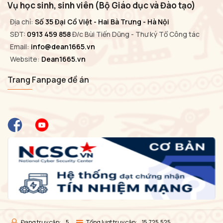
Vụ học sinh, sinh viên (Bộ Giáo dục và Đào tạo)
Địa chỉ:
Số 35 Đại Cồ Việt - Hai Bà Trưng - Hà Nội
SĐT:
0913 459 858
Đ/c Bùi Tiến Dũng - Thư ký Tổ Công tác
Email:
info@dean1665.vn
Website:
Dean1665.vn
Trang Fanpage đề án
Đang truy cập:
5
Tổng lượt truy cập:
15,725,525