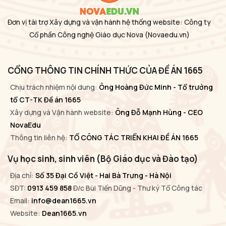
Đơn vị tài trợ Xây dựng và vận hành hệ thống website: Công ty
Cổ phần Công nghệ Giáo dục Nova
(Novaedu.vn)
CỔNG THÔNG TIN CHÍNH THỨC CỦA ĐỀ ÁN 1665
Chịu trách nhiệm nội dung:
Ông Hoàng Đức Minh - Tổ trưởng
tổ CT-TK Đề án 1665
Xây dựng và Vận hành website:
Ông Đỗ Mạnh Hùng - CEO
NovaEdu
Thông tin liên hệ:
TỔ CÔNG TÁC TRIỂN KHAI ĐỀ ÁN 1665
Vụ học sinh, sinh viên (Bộ Giáo dục và Đào tạo)
Địa chỉ:
Số 35 Đại Cồ Việt - Hai Bà Trưng - Hà Nội
SĐT:
0913 459 858
Đ/c Bùi Tiến Dũng - Thư ký Tổ Công tác
Email:
info@dean1665.vn
Website:
Dean1665.vn