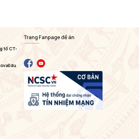
Trang Fanpage đề án
g tổ CT-
NovaEdu