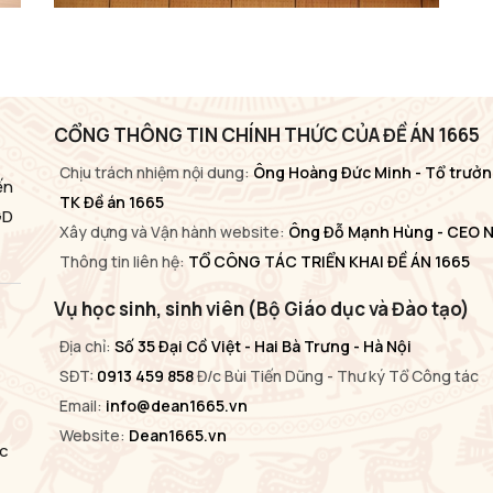
CỔNG THÔNG TIN CHÍNH THỨC CỦA ĐỀ ÁN 1665
Chịu trách nhiệm nội dung:
Ông Hoàng Đức Minh - Tổ trưởn
ến
TK Đề án 1665
GD
Xây dựng và Vận hành website:
Ông Đỗ Mạnh Hùng - CEO 
Thông tin liên hệ:
TỔ CÔNG TÁC TRIỂN KHAI ĐỀ ÁN 1665
Vụ học sinh, sinh viên (Bộ Giáo dục và Đào tạo)
Địa chỉ:
Số 35 Đại Cồ Việt - Hai Bà Trưng - Hà Nội
SĐT:
0913 459 858
Đ/c Bùi Tiến Dũng - Thư ký Tổ Công tác
Email:
info@dean1665.vn
Website:
Dean1665.vn
ục