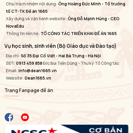
Chịu trách nhiệm nội dung:
Ông Hoàng Đức Minh - Tổ trưởng
tổ CT-TK Đề án 1665
Xây dựng và Vận hành website:
Ông Đỗ Mạnh Hùng - CEO
NovaEdu
Thông tin liên hệ:
TỔ CÔNG TÁC TRIỂN KHAI ĐỀ ÁN 1665
Vụ học sinh, sinh viên (Bộ Giáo dục và Đào tạo)
Địa chỉ:
Số 35 Đại Cồ Việt - Hai Bà Trưng - Hà Nội
SĐT:
0913 459 858
Đ/c Bùi Tiến Dũng - Thư ký Tổ Công tác
Email:
info@dean1665.vn
Website:
Dean1665.vn
Trang Fanpage đề án