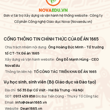
Đơn vị tài trợ Xây dựng và vận hành hệ thống website: Công ty
Cổ phần Công nghệ Giáo dục Nova
(Novaedu.vn)
CỔNG THÔNG TIN CHÍNH THỨC CỦA ĐỀ ÁN 1665
Chịu trách nhiệm nội dung:
Ông Hoàng Đức Minh - Tổ trưởng
tổ CT-TK Đề án 1665
Xây dựng và Vận hành website:
Ông Đỗ Mạnh Hùng - CEO
NovaEdu
Thông tin liên hệ:
TỔ CÔNG TÁC TRIỂN KHAI ĐỀ ÁN 1665
Vụ học sinh, sinh viên (Bộ Giáo dục và Đào tạo)
Địa chỉ:
Số 35 Đại Cồ Việt - Hai Bà Trưng - Hà Nội
SĐT:
0913 459 858
Đ/c Bùi Tiến Dũng - Thư ký Tổ Công tác
Email:
info@dean1665.vn
Website:
Dean1665.vn