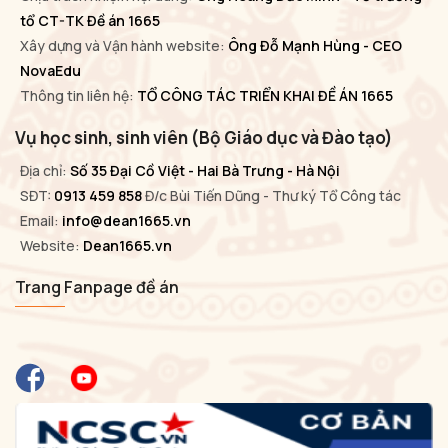
tổ CT-TK Đề án 1665
Xây dựng và Vận hành website:
Ông Đỗ Mạnh Hùng - CEO
NovaEdu
Thông tin liên hệ:
TỔ CÔNG TÁC TRIỂN KHAI ĐỀ ÁN 1665
Vụ học sinh, sinh viên (Bộ Giáo dục và Đào tạo)
Địa chỉ:
Số 35 Đại Cồ Việt - Hai Bà Trưng - Hà Nội
SĐT:
0913 459 858
Đ/c Bùi Tiến Dũng - Thư ký Tổ Công tác
Email:
info@dean1665.vn
Website:
Dean1665.vn
Trang Fanpage đề án