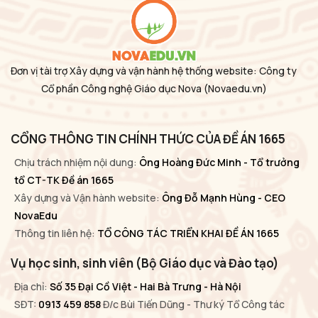
Đơn vị tài trợ Xây dựng và vận hành hệ thống website: Công ty
Cổ phần Công nghệ Giáo dục Nova
(Novaedu.vn)
CỔNG THÔNG TIN CHÍNH THỨC CỦA ĐỀ ÁN 1665
Chịu trách nhiệm nội dung:
Ông Hoàng Đức Minh - Tổ trưởng
tổ CT-TK Đề án 1665
Xây dựng và Vận hành website:
Ông Đỗ Mạnh Hùng - CEO
NovaEdu
Thông tin liên hệ:
TỔ CÔNG TÁC TRIỂN KHAI ĐỀ ÁN 1665
Vụ học sinh, sinh viên (Bộ Giáo dục và Đào tạo)
Địa chỉ:
Số 35 Đại Cồ Việt - Hai Bà Trưng - Hà Nội
SĐT:
0913 459 858
Đ/c Bùi Tiến Dũng - Thư ký Tổ Công tác