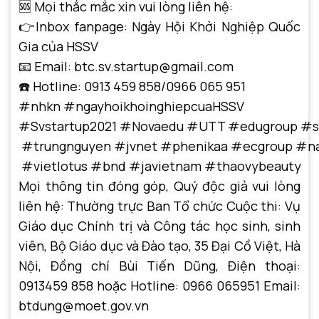
🆘 Mọi thắc mắc xin vui lòng liên hệ:
👉Inbox fanpage: Ngày Hội Khởi Nghiệp Quốc
Gia của HSSV
📧 Email: btc.sv.startup@gmail.com
☎️ Hotline: 0913 459 858/0966 065 951
#nhkn
#ngayhoikhoinghiepcuaHSSV
#Svstartup2021
#Novaedu
#UTT
#edugroup
#s
#trungnguyen
#jvnet
#phenikaa
#ecgroup
#n
#vietlotus
#bnd
#javietnam
#thaovybeauty
Mọi thông tin đóng góp, Quý độc giả vui lòng
liên hệ: Thường trực Ban Tổ chức Cuộc thi: Vụ
Giáo dục Chính trị và Công tác học sinh, sinh
viên, Bộ Giáo dục và Đào tạo, 35 Đại Cồ Việt, Hà
Nội, Đồng chí Bùi Tiến Dũng, Điện thoại:
0913459 858 hoặc Hotline: 0966 065951 Email:
btdung@moet.gov.vn