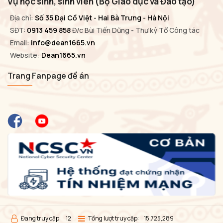
Vụ học sinh, sinh viên (Bộ Giáo dục và Đào tạo)
Địa chỉ:
Số 35 Đại Cồ Việt - Hai Bà Trưng - Hà Nội
SĐT:
0913 459 858
Đ/c Bùi Tiến Dũng - Thư ký Tổ Công tác
Email:
info@dean1665.vn
Website:
Dean1665.vn
Trang Fanpage đề án
Đang truy cập:
12
Tổng lượt truy cập:
15,725,289