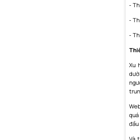
- T
- T
- Th
Thi
Xu 
dườ
ngườ
tru
Web
quá 
đầu 
Và 