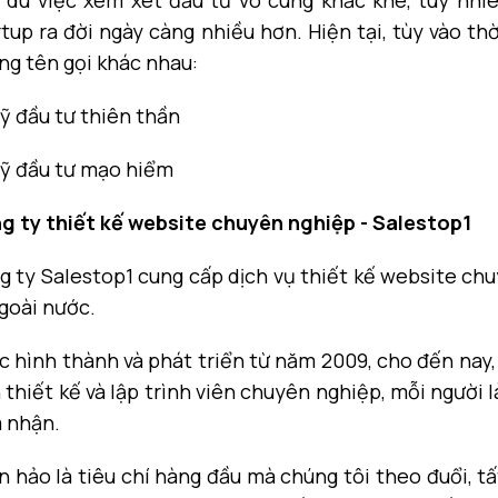
 dù việc xem xét đầu tư vô cùng khắc khe, tuy nhi
tup ra đời ngày càng nhiều hơn. Hiện tại, tùy vào t
ng tên gọi khác nhau:
ỹ đầu tư thiên thần
uỹ đầu tư mạo hiểm
g ty thiết kế website chuyên nghiệp - Salestop1
g ty Salestop1 cung cấp dịch vụ thiết kế website ch
goài nước.
c hình thành và phát triển từ năm 2009, cho đến nay
 thiết kế và lập trình viên chuyên nghiệp, mỗi người 
 nhận.
n hảo là tiêu chí hàng đầu mà chúng tôi theo đuổi, 