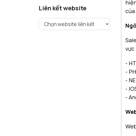
hiện
Liên kết website
của 
Ngô
Sale
vực
- H
- PH
- N
- IO
- An
Web
Webs