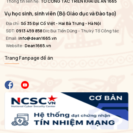
Thông tin liên hệ:
TỔ CÔNG TÁC TRIỂN KHAI ĐỀ ÁN 1665
Vụ học sinh, sinh viên (Bộ Giáo dục và Đào tạo)
Địa chỉ:
Số 35 Đại Cồ Việt - Hai Bà Trưng - Hà Nội
SĐT:
0913 459 858
Đ/c Bùi Tiến Dũng - Thư ký Tổ Công tác
Email:
info@dean1665.vn
Website:
Dean1665.vn
Trang Fanpage đề án