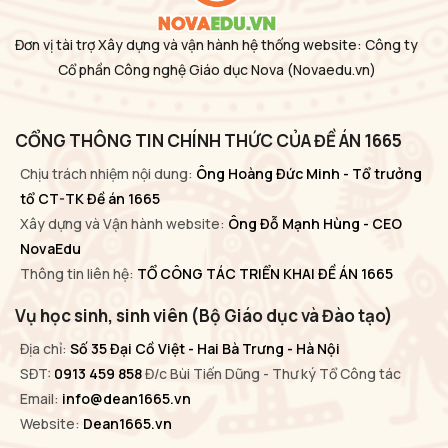
Đơn vị tài trợ Xây dựng và vận hành hệ thống website: Công ty
Cổ phần Công nghệ Giáo dục Nova
(Novaedu.vn)
CỔNG THÔNG TIN CHÍNH THỨC CỦA ĐỀ ÁN 1665
Chịu trách nhiệm nội dung:
Ông Hoàng Đức Minh - Tổ trưởng
tổ CT-TK Đề án 1665
Xây dựng và Vận hành website:
Ông Đỗ Mạnh Hùng - CEO
NovaEdu
Thông tin liên hệ:
TỔ CÔNG TÁC TRIỂN KHAI ĐỀ ÁN 1665
Vụ học sinh, sinh viên (Bộ Giáo dục và Đào tạo)
Địa chỉ:
Số 35 Đại Cồ Việt - Hai Bà Trưng - Hà Nội
SĐT:
0913 459 858
Đ/c Bùi Tiến Dũng - Thư ký Tổ Công tác
Email:
info@dean1665.vn
Website:
Dean1665.vn