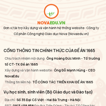
Đơn vị tài trợ Xây dựng và vận hành hệ thống website: Công ty
Cổ phần Công nghệ Giáo dục Nova
(Novaedu.vn)
CỔNG THÔNG TIN CHÍNH THỨC CỦA ĐỀ ÁN 1665
Chịu trách nhiệm nội dung:
Ông Hoàng Đức Minh - Tổ trưởng
tổ CT-TK Đề án 1665
Xây dựng và Vận hành website:
Ông Đỗ Mạnh Hùng - CEO
NovaEdu
Thông tin liên hệ:
TỔ CÔNG TÁC TRIỂN KHAI ĐỀ ÁN 1665
Vụ học sinh, sinh viên (Bộ Giáo dục và Đào tạo)
Địa chỉ:
Số 35 Đại Cồ Việt - Hai Bà Trưng - Hà Nội
SĐT:
0913 459 858
Đ/c Bùi Tiến Dũng - Thư ký Tổ Công tác