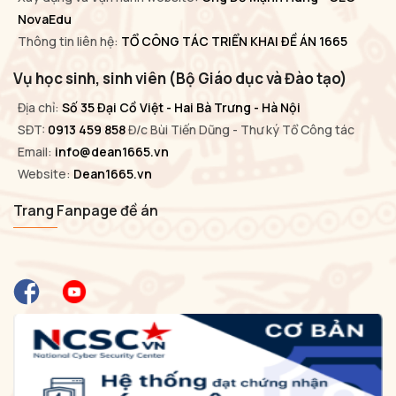
NovaEdu
Thông tin liên hệ:
TỔ CÔNG TÁC TRIỂN KHAI ĐỀ ÁN 1665
Vụ học sinh, sinh viên (Bộ Giáo dục và Đào tạo)
Địa chỉ:
Số 35 Đại Cồ Việt - Hai Bà Trưng - Hà Nội
SĐT:
0913 459 858
Đ/c Bùi Tiến Dũng - Thư ký Tổ Công tác
Email:
info@dean1665.vn
Website:
Dean1665.vn
Trang Fanpage đề án