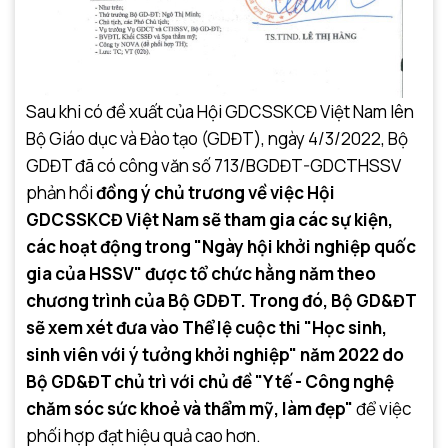
Sau khi có đề xuất của Hội GDCSSKCĐ Việt Nam lên
Bộ Giáo dục và Đào tạo (GDĐT), ngày 4/3/2022, Bộ
GDĐT đã có công văn số 713/BGDĐT-GDCTHSSV
phản hồi
đồng ý chủ trương về việc Hội
GDCSSKCĐ Việt Nam sẽ tham gia các sự kiện,
các hoạt động trong "Ngày hội khởi nghiệp quốc
gia của HSSV" được tổ chức hằng năm theo
chương trình của Bộ GDĐT. Trong đó, Bộ GD&ĐT
sẽ xem xét đưa vào Thể lệ cuộc thi "Học sinh,
sinh viên với ý tưởng khởi nghiệp" năm 2022 do
Bộ GD&ĐT chủ trì với chủ đề "Y tế - Công nghệ
chăm sóc sức khoẻ và thẩm mỹ, làm đẹp"
để việc
phối hợp đạt hiệu quả cao hơn.