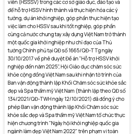
viên (HSSSV) trong các cơ sở giáo dục, đào tạo và
để hỗ trợ HSSV hình thành và thực hiện hóa các ý
tưởng, dự án khởi nghiệp, góp phần thực hiện tạo
việc làm cho HSSV sau khi tốt nghiệp, góp phần
cùng cả nước chung tay xây dựng Việt Nam trở thành
một quốc gia khởi nghiệp như chỉ đạo của Thủ
tướng Chính phủ tại QĐ số 1665/QĐ-TTg ngày
30/10/2017 về phê duyệt Đề án "Hỗ trợ HSSV khởi
nghiệp đến năm 2025", Hội Giáo dục chăm sóc sức
khỏe cộng đồng Việt Nam sau khi nhận tờ trình của
Ban vận động thành lập Khối Chăm sóc sức khỏe sắc
đẹp và Spa thẩm mỹ Việt Nam (thành lập theo QĐ số
134/2021/QĐ-TWH ngày 12/10/2021) đã đồng ý cho
phép Ban vận động thành lập Khối Chăm sóc sức
khỏe sắc đẹp và Spa thẩm mỹ Việt Nam tổ chức thực
hiện chương trình "Ngày hội khởi nghiệp quốc gia
ngành làm đẹp Việt Nam 2022" trên phạm vi toàn