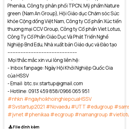
Phenika, Công ty phân phối TPCN, Mỹ phẩm Nature
green (Nam An Group), Hội Giáo dục Chăm sóc Sức
khỏe Cộng đồng Việt Nam, Công ty Cổ phần Xúc tiến
thương mại CCV Group, Công ty Cổ phần Viet Lotus,
Công Ty Cổ Phần Giáo Dục Và Phát Triển Nghề
Nghiệp Bnd Edu, Nhà xuất bản Giáo dục và Đào tạo
-----------------------------------------------------
Mọi thắc mắc xin vui lòng liên hệ:
- Inbox fanpage: Ngày Hội Khởi Nghiệp Quốc Gia
của HSSV
- Email: btc.sv.startup@gmail.com
- Hotline: 0913 459 858/0966 065 951
#nhkn
#ngayhoikhoinghiepcuaHSSV
#Svstartup2021
#Novaedu
#UTT
#edugroup
#sam
#jvnet
#phenikaa
#ecgroup
#namangroup
#vietlot
File đính kèm