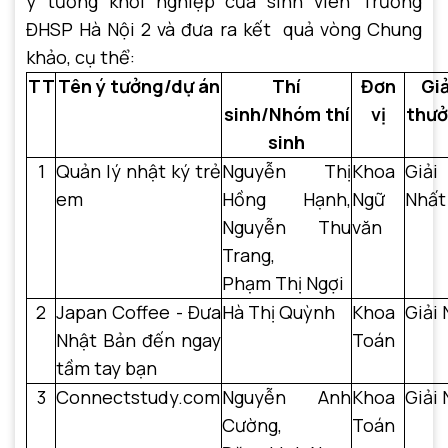
ý tưởng khởi nghiệp của sinh viên Trường
ĐHSP Hà Nội 2 và đưa ra kết quả vòng Chung
khảo, cụ thể:
TT
Tên ý tưởng/dự án
Thí
Đơn
Giả
sinh/Nhóm thí
vị
thư
sinh
1
Quản lý nhật ký trẻ
Nguyễn Thị
Khoa
Giải
em
Hồng Hạnh,
Ngữ
Nhất
Nguyễn Thu
văn
Trang,
Phạm Thị Ngợi
2
Japan Coffee - Đưa
Hà Thị Quỳnh
Khoa
Giải 
Nhật Bản đến ngay
Toán
tầm tay bạn
3
Connectstudy.com
Nguyễn Anh
Khoa
Giải 
Cường,
Toán