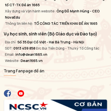
tổ CT-TK Đề án 1665
Xây dựng và Vận hành website:
Ông Đỗ Mạnh Hùng - CEO
NovaEdu
Thông tin liên hệ:
TỔ CÔNG TÁC TRIỂN KHAI ĐỀ ÁN 1665
Vụ học sinh, sinh viên (Bộ Giáo dục và Đào tạo)
Địa chỉ:
Số 35 Đại Cồ Việt - Hai Bà Trưng - Hà Nội
SĐT:
0913 459 858
Đ/c Bùi Tiến Dũng - Thư ký Tổ Công tác
Email:
info@dean1665.vn
Website:
Dean1665.vn
Trang Fanpage đề án