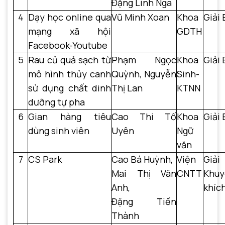
Đặng Linh Nga
4
Dạy học online qua
Vũ Minh Xoan
Khoa
Giải 
mạng xã hội
GDTH
Facebook-Youtube
5
Rau củ quả sạch từ
Phạm Ngọc
Khoa
Giải 
mô hình thủy canh
Quỳnh, Nguyễn
Sinh-
sử dụng chất dinh
Thị Lan
KTNN
dưỡng tự pha
6
Gian hàng tiêu
Cao Thi Tố
Khoa
Giải 
dùng sinh viên
Uyên
Ngữ
văn
7
CS Park
Cao Bá Huỳnh,
Viện
Giải
Mai Thị Vân
CNTT
Khuy
Anh,
khíc
Đặng Tiến
Thành