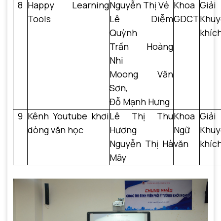
8
Happy Learning
Nguyễn Thị Vẻ
Khoa
Giải
Tools
Lê Diễm
GDCT
Khuy
Quỳnh
khíc
Trần Hoàng
Nhi
Moong Văn
Sơn,
Đỗ Mạnh Hưng
9
Kênh Youtube khơi
Lê Thị Thu
Khoa
Giải
dòng văn học
Hương
Ngữ
Khuy
Nguyễn Thị Hà
văn
khíc
Mây