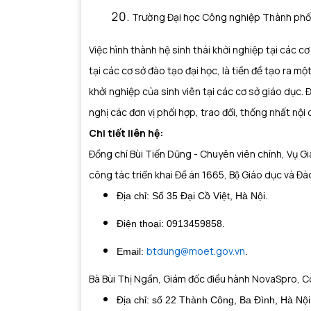
Trường Đại học Công nghiệp Thành phố
Việc hình thành hệ sinh thái khởi nghiệp tại các cơ
tại các cơ sở đào tạo đại học, là tiền đề tạo ra m
khởi nghiệp của sinh viên tại các cơ sở giáo dục. Để c
nghị các đơn vị phối hợp, trao đổi, thống nhất nọ
Chi tiết liên hệ:
Đồng chí Bùi Tiến Dũng - Chuyên viên chính, Vụ Giá
công tác triển khai Đề án 1665, Bộ Giáo dục và Đà
Địa chỉ: Số 35 Đại Cồ Việt, Hà Nội.
Điện thoại: 0913459858.
btdung@moet.gov.vn
Email:
.
Bà Bùi Thị Ngần, Giám đốc điều hành NovaSpro, 
Địa chỉ: số 22 Thành Công, Ba Đình, Hà Nộ