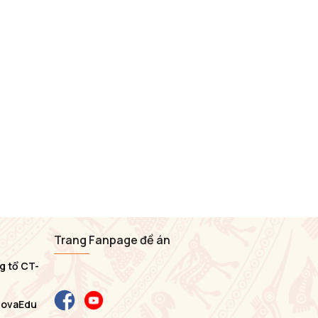
Trang Fanpage đề án
g tổ CT-
NovaEdu