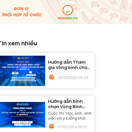
Tin xem nhiều
Hướng dẫn Tham
gia Vòng bình chọn
- Cuộc thi "Học
sinh, sinh viên với ý
02/12/2020 06:09
tưởng khởi nghiệp"
năm 2020
Hướng dẫn bình
chọn Vòng Bình
chọn - Cuộc thi
Cuộc thi “Học sinh, sinh
“Học sinh, sinh viên
viên với ý tưởng khởi
với ý tưởng khởi
nghiệp” lần thứ VI đã
17/02/2024 06:21
nghiệp” lần thứ VI
bước đến Vòng Bình