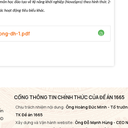
 môn học đào tạo về Kỹ năng khởi nghiệp (NovaSpro) theo hình thức 2-
các hoạt động tiêu biểu khác.
ong-dh-1.pdf
CỔNG THÔNG TIN CHÍNH THỨC CỦA ĐỀ ÁN 1665
Chịu trách nhiệm nội dung:
Ông Hoàng Đức Minh - Tổ trưởn
ến
TK Đề án 1665
GD
Xây dựng và Vận hành website:
Ông Đỗ Mạnh Hùng - CEO 