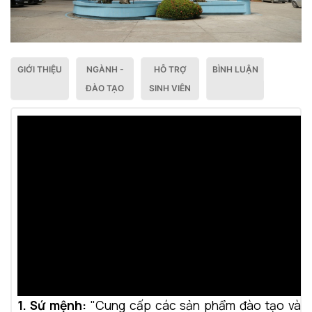
GIỚI THIỆU
NGÀNH -
HỖ TRỢ
BÌNH LUẬN
ĐÀO TẠO
SINH VIÊN
1. Sứ mệnh:
"Cung cấp các sản phẩm đào tạo và