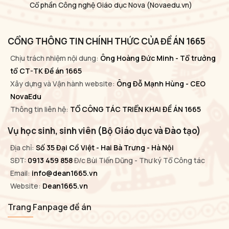
Cổ phần Công nghệ Giáo dục Nova
(Novaedu.vn)
CỔNG THÔNG TIN CHÍNH THỨC CỦA ĐỀ ÁN 1665
Chịu trách nhiệm nội dung:
Ông Hoàng Đức Minh - Tổ trưởng
tổ CT-TK Đề án 1665
Xây dựng và Vận hành website:
Ông Đỗ Mạnh Hùng - CEO
NovaEdu
Thông tin liên hệ:
TỔ CÔNG TÁC TRIỂN KHAI ĐỀ ÁN 1665
Vụ học sinh, sinh viên (Bộ Giáo dục và Đào tạo)
Địa chỉ:
Số 35 Đại Cồ Việt - Hai Bà Trưng - Hà Nội
SĐT:
0913 459 858
Đ/c Bùi Tiến Dũng - Thư ký Tổ Công tác
Email:
info@dean1665.vn
Website:
Dean1665.vn
Trang Fanpage đề án