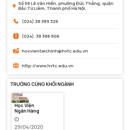
Số 58 Lê Văn Hiến, phường Đức Thắng, quận
Bắc Từ Liêm, Thành phố Hà Nội.
(024).38 389 326
(024). 38 388 906
hocvientaichinh@hvtc.edu.vn
http://www.hvtc.edu.vn
TRƯỜNG CÙNG KHỐI NGÀNH
Học Viện
Ngân Hàng
29/04/2020