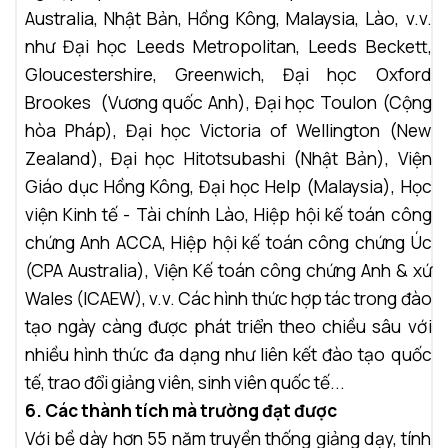
Australia, Nhật Bản, Hồng Kông,
Malaysia,
Là
o, v.v.
như
Đại học Leeds Metropolitan,
Leeds Beckett,
Gloucestershire, Greenwich, Đại học Oxford
Brookes (Vương quốc Anh), Đại học Toulon (Cộng
hòa Pháp), Đại học Victoria of Wellington (New
Zealand),
Đại học Hitotsubashi (Nhật Bản),
Viện
Giáo dục Hồng Kông,
Đại học Help (Malaysia),
Học
viện Kinh tế - Tài chính Lào
,
Hiệp hội kế toán công
chứng Anh ACCA
,
Hiệp hội kế toán công chứng Úc
(CPA Australia), Viện Kế toán công chứng Anh & xứ
Wales (ICAEW), v.v. Các hình thức hợp tác trong đào
tạo ngày càng được phát triển theo chiều sâu với
nhiều hình thức đa dạng như liên kết đào tạo quốc
tế, trao đổi giảng viên, sinh viên quốc tế...
6. Các thành tích mà trường đạt được
Với bề dày hơn 55 năm truyền thống giảng dạy, tính