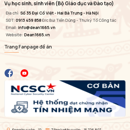
Vụ học sinh, sinh viên (Bộ Giáo dục và Đào tạo)
Địa chỉ:
Số 35 Đại Cồ Việt - Hai Bà Trưng - Hà Nội
SĐT:
0913 459 858
Đ/c Bùi Tiến Dũng - Thư ký Tổ Công tác
Email:
info@dean1665.vn
Website:
Dean1665.vn
Trang Fanpage đề án
Đang truy cập:
12
Tổng lượt truy cập:
15,726,807