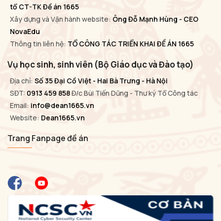
tổ CT-TK Đề án 1665
Xây dựng và Vận hành website:
Ông Đỗ Mạnh Hùng - CEO
NovaEdu
Thông tin liên hệ:
TỔ CÔNG TÁC TRIỂN KHAI ĐỀ ÁN 1665
Vụ học sinh, sinh viên (Bộ Giáo dục và Đào tạo)
Địa chỉ:
Số 35 Đại Cồ Việt - Hai Bà Trưng - Hà Nội
SĐT:
0913 459 858
Đ/c Bùi Tiến Dũng - Thư ký Tổ Công tác
Email:
info@dean1665.vn
Website:
Dean1665.vn
Trang Fanpage đề án