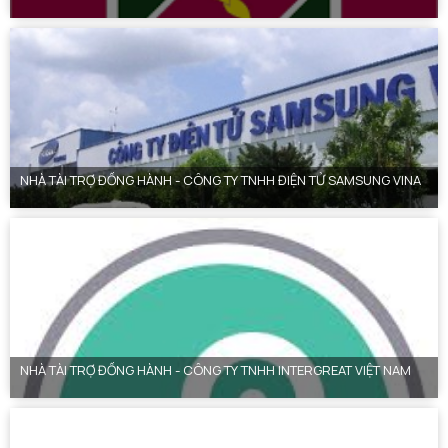
NHÀ TÀI TRỢ ĐỒNG HÀNH - CÔNG TY TNHH ĐIỆN TỬ SAMSUNG VINA
NHÀ TÀI TRỢ ĐỒNG HÀNH - CÔNG TY TNHH INTERGREAT VIỆT NAM