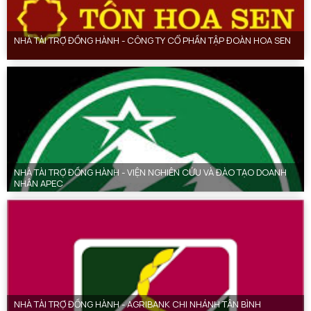
NHÀ TÀI TRỢ ĐỒNG HÀNH - CÔNG TY CỔ PHẦN TẬP ĐOÀN HOA SEN
NHÀ TÀI TRỢ ĐỒNG HÀNH - VIỆN NGHIÊN CỨU VÀ ĐÀO TẠO DOANH
NHÂN APEC
NHÀ TÀI TRỢ ĐỒNG HÀNH - AGRIBANK CHI NHÁNH TÂN BÌNH