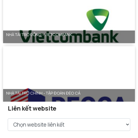
NHÀ TÀI TRỢ ĐỒNG - VIETCOMBANK
NHÀ TÀI TRỢ CHÍNH - TẬP ĐOÀN ĐÈO CẢ
Liên kết website