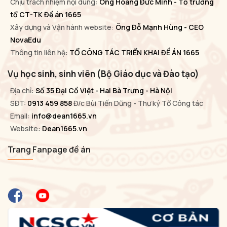
Chịu trách nhiệm nội dung:
Ông Hoàng Đức Minh - Tổ trưởng
tổ CT-TK Đề án 1665
Xây dựng và Vận hành website:
Ông Đỗ Mạnh Hùng - CEO
NovaEdu
Thông tin liên hệ:
TỔ CÔNG TÁC TRIỂN KHAI ĐỀ ÁN 1665
Vụ học sinh, sinh viên (Bộ Giáo dục và Đào tạo)
Địa chỉ:
Số 35 Đại Cồ Việt - Hai Bà Trưng - Hà Nội
SĐT:
0913 459 858
Đ/c Bùi Tiến Dũng - Thư ký Tổ Công tác
Email:
info@dean1665.vn
Website:
Dean1665.vn
Trang Fanpage đề án