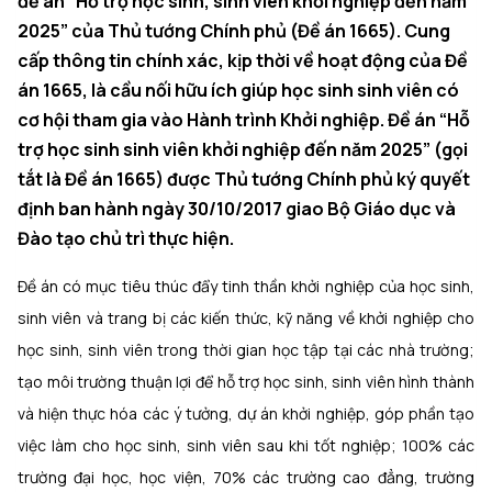
đề án “Hỗ trợ học sinh, sinh viên khởi nghiệp đến năm
Tin Tức
2025” của Thủ tướng Chính phủ (Đề án 1665). Cung
cấp thông tin chính xác, kịp thời về hoạt động của Đề
Vinh danh
án 1665, là cầu nối hữu ích giúp học sinh sinh viên có
cơ hội tham gia vào Hành trình Khởi nghiệp. Đề án “Hỗ
Liên hệ
trợ học sinh sinh viên khởi nghiệp đến năm 2025” (gọi
tắt là Đề án 1665) được Thủ tướng Chính phủ ký quyết
Đăng ký đối tác
định ban hành ngày 30/10/2017 giao Bộ Giáo dục và
Đào tạo chủ trì thực hiện.
Tài liệu khởi nghiệp
Đề án có mục tiêu
thúc đẩy tinh thần khởi nghiệp của học sinh,
Tài khoản
sinh viên và trang bị các kiến thức, kỹ năng về khởi nghiệp cho
học sinh, sinh viên trong thời gian học tập tại các nhà trường;
tạo môi trường thuận lợi để hỗ trợ học sinh, sinh viên hình thành
và hiện thực hóa các ý tưởng, dự án khởi nghiệp, góp phần tạo
việc làm cho học sinh, sinh viên sau khi tốt nghiệp;
100% các
trường đại học, học viện, 70% các trường cao đẳng, trường