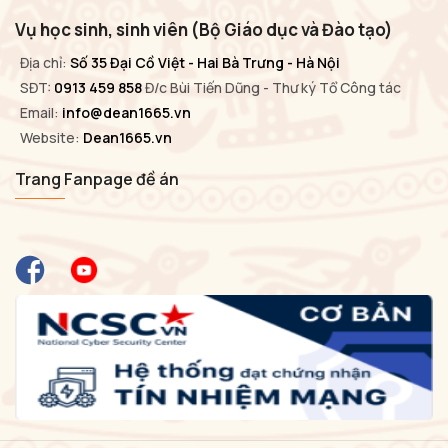
Vụ học sinh, sinh viên (Bộ Giáo dục và Đào tạo)
Địa chỉ:
Số 35 Đại Cồ Việt - Hai Bà Trưng - Hà Nội
SĐT:
0913 459 858
Đ/c Bùi Tiến Dũng - Thư ký Tổ Công tác
Email:
info@dean1665.vn
Website:
Dean1665.vn
Trang Fanpage đề án