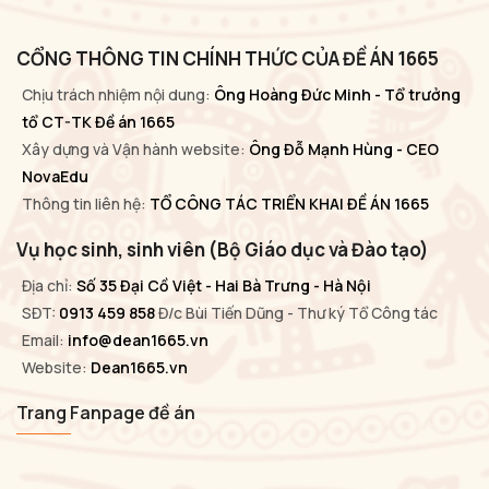
CỔNG THÔNG TIN CHÍNH THỨC CỦA ĐỀ ÁN 1665
Chịu trách nhiệm nội dung:
Ông Hoàng Đức Minh - Tổ trưởng
tổ CT-TK Đề án 1665
Xây dựng và Vận hành website:
Ông Đỗ Mạnh Hùng - CEO
NovaEdu
Thông tin liên hệ:
TỔ CÔNG TÁC TRIỂN KHAI ĐỀ ÁN 1665
Vụ học sinh, sinh viên (Bộ Giáo dục và Đào tạo)
Địa chỉ:
Số 35 Đại Cồ Việt - Hai Bà Trưng - Hà Nội
SĐT:
0913 459 858
Đ/c Bùi Tiến Dũng - Thư ký Tổ Công tác
Email:
info@dean1665.vn
Website:
Dean1665.vn
Trang Fanpage đề án