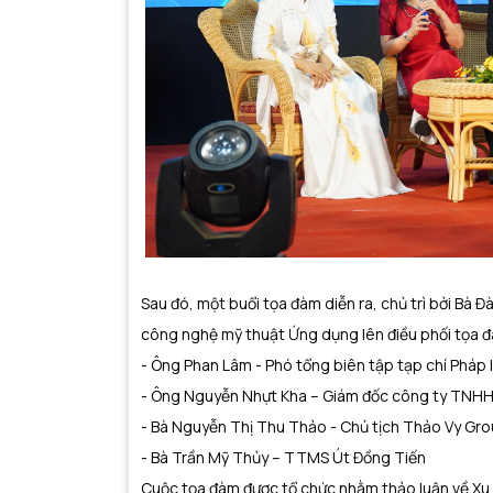
Sau đó, một buổi tọa đàm diễn ra, chủ trì bởi Bà 
công nghệ mỹ thuật Ứng dụng lên điều phối tọa 
- Ông Phan Lâm - Phó tổng biên tập tạp chí Pháp l
- Ông Nguyễn Nhựt Kha – Giám đốc công ty TNHH
- Bà Nguyễn Thị Thu Thảo - Chủ tịch Thảo Vy Gr
- Bà Trần Mỹ Thủy – TTMS Út Đồng Tiến
Cuộc tọa đàm được tổ chức nhằm thảo luận về Xu 