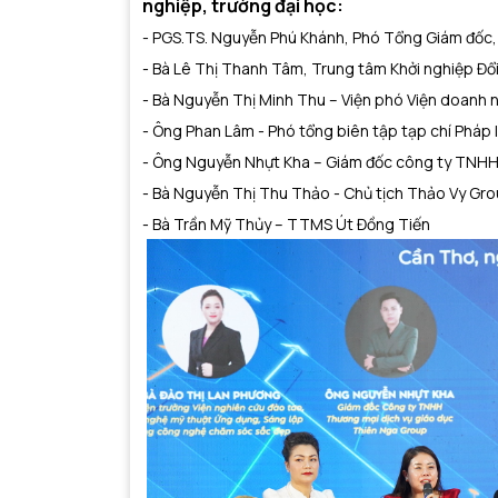
nghiệp, trường đại học:
- PGS.TS. Nguyễn Phú Khánh, Phó Tổng Giám đốc,
- Bà Lê Thị Thanh Tâm, Trung tâm Khởi nghiệp Đổ
- Bà Nguyễn Thị Minh Thu – Viện phó Viện doanh n
- Ông Phan Lâm - Phó tổng biên tập tạp chí Pháp l
- Ông Nguyễn Nhựt Kha – Giám đốc công ty TNHH
- Bà Nguyễn Thị Thu Thảo - Chủ tịch Thảo Vy Gr
- Bà Trần Mỹ Thủy – TTMS Út Đồng Tiến