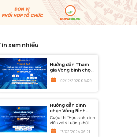
Tin xem nhiều
Hướng dẫn Tham
gia Vòng bình chọn
- Cuộc thi "Học
sinh, sinh viên với ý
02/12/2020 06:09
tưởng khởi nghiệp"
năm 2020
Hướng dẫn bình
chọn Vòng Bình
chọn - Cuộc thi
Cuộc thi “Học sinh, sinh
“Học sinh, sinh viên
viên với ý tưởng khởi
với ý tưởng khởi
nghiệp” lần thứ VI đã
17/02/2024 06:21
nghiệp” lần thứ VI
bước đến Vòng Bình