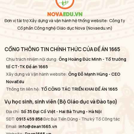
Đơn vị tài trợ Xây dựng và vận hành hệ thống website: Công ty
Cổ phần Công nghệ Giáo dục Nova
(Novaedu.vn)
CỔNG THÔNG TIN CHÍNH THỨC CỦA ĐỀ ÁN 1665
Chịu trách nhiệm nội dung:
Ông Hoàng Đức Minh - Tổ trưởng
tổ CT-TK Đề án 1665
Xây dựng và Vận hành website:
Ông Đỗ Mạnh Hùng - CEO
NovaEdu
Thông tin liên hệ:
TỔ CÔNG TÁC TRIỂN KHAI ĐỀ ÁN 1665
Vụ học sinh, sinh viên (Bộ Giáo dục và Đào tạo)
Địa chỉ:
Số 35 Đại Cồ Việt - Hai Bà Trưng - Hà Nội
SĐT:
0913 459 858
Đ/c Bùi Tiến Dũng - Thư ký Tổ Công tác
Email:
info@dean1665.vn
Website:
Dean1665.vn