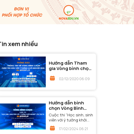
Tin xem nhiều
Hướng dẫn Tham
gia Vòng bình chọn
- Cuộc thi "Học
sinh, sinh viên với ý
02/12/2020 06:09
tưởng khởi nghiệp"
năm 2020
Hướng dẫn bình
chọn Vòng Bình
chọn - Cuộc thi
Cuộc thi “Học sinh, sinh
“Học sinh, sinh viên
viên với ý tưởng khởi
với ý tưởng khởi
nghiệp” lần thứ VI đã
17/02/2024 06:21
nghiệp” lần thứ VI
bước đến Vòng Bình