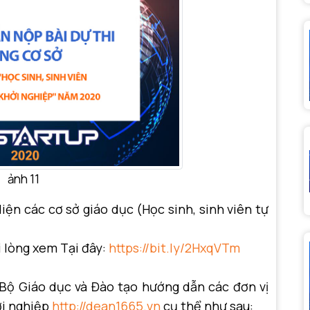
ảnh 11
iện các cơ sở giáo dục (Học sinh, sinh viên tự
i lòng xem Tại đây:
https://bit.ly/2HxqVTm
, Bộ Giáo dục và Đào tạo hướng dẫn các đơn vị
ởi nghiệp
http://dean1665.vn
cụ thể như sau: