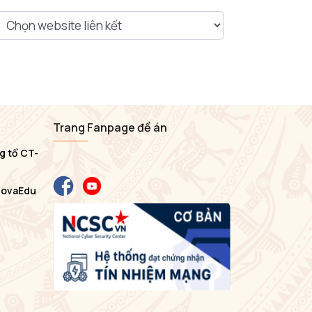
Trang Fanpage đề án
g tổ CT-
NovaEdu