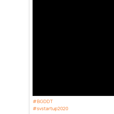
#BGDDT
#svstartup2020