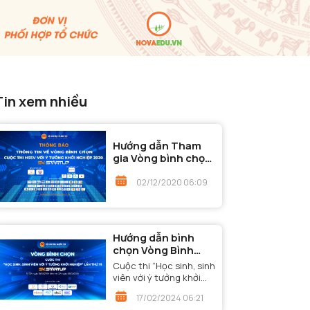
Tin xem nhiều
Hướng dẫn Tham
gia Vòng bình chọn
- Cuộc thi "Học
sinh, sinh viên với ý
02/12/2020 06:09
tưởng khởi nghiệp"
năm 2020
Hướng dẫn bình
chọn Vòng Bình
chọn - Cuộc thi
Cuộc thi “Học sinh, sinh
“Học sinh, sinh viên
viên với ý tưởng khởi
với ý tưởng khởi
nghiệp” lần thứ VI đã
17/02/2024 06:21
nghiệp” lần thứ VI
bước đến Vòng Bình