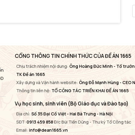
CỔNG THÔNG TIN CHÍNH THỨC CỦA ĐỀ ÁN 1665
Chịu trách nhiệm nội dung:
Ông Hoàng Đức Minh - Tổ trưởn
ến
TK Đề án 1665
GD
Xây dựng và Vận hành website:
Ông Đỗ Mạnh Hùng - CEO 
Thông tin liên hệ:
TỔ CÔNG TÁC TRIỂN KHAI ĐỀ ÁN 1665
Vụ học sinh, sinh viên (Bộ Giáo dục và Đào tạo)
Địa chỉ:
Số 35 Đại Cồ Việt - Hai Bà Trưng - Hà Nội
SĐT:
0913 459 858
Đ/c Bùi Tiến Dũng - Thư ký Tổ Công tác
Email:
info@dean1665.vn