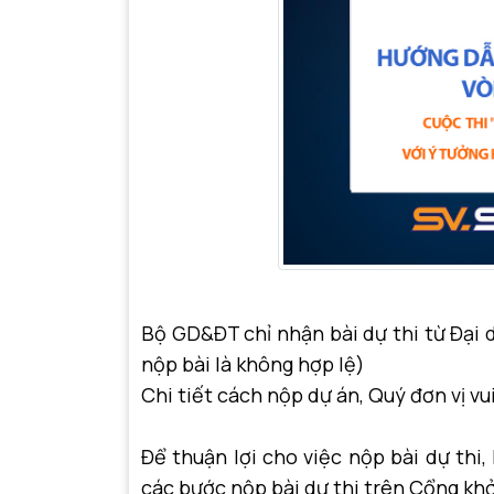
Bộ GD&ĐT chỉ nhận bài dự thi từ Đại d
nộp bài là không hợp lệ)
Chi tiết cách nộp dự án, Quý đơn vị vu
Để thuận lợi cho việc nộp bài dự thi
các bước nộp bài dự thi trên Cổng kh