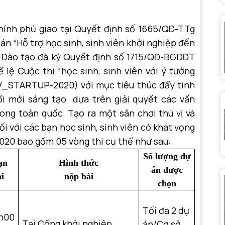
nh phủ giao tại Quyết định số 1665/QĐ-TTg
án “Hỗ trợ học sinh, sinh viên khởi nghiệp đến
à Đào tạo đã ký Quyết định số 1715/QĐ-BGDĐT
lệ Cuộc thi “học sinh, sinh viên với ý tưởng
SV_STARTUP-2020) với mục tiêu thúc đẩy tinh
ổi mới sáng tạo dựa trên giải quyết các vấn
ong toàn quốc. Tạo ra một sân chơi thú vị và
ối với các bạn học sinh, sinh viên có khát vọng
20 bao gồm 05 vòng thi cụ thể như sau:
Số lượng dự
ạn
Hình thức
án được
i
nộp bài
chọn
Tối đa 2 dự
h00
Tại Cổng khởi nghiệp
án/Cơ sở