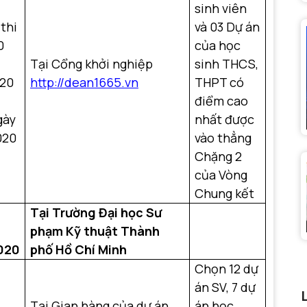
sinh viên
thi
và 03 Dự án
0
của học
Tại Cổng khởi nghiệp
sinh THCS,
020
http://
dean1665
.vn
THPT có
điểm cao
gày
nhất được
020
vào thẳng
Chặng 2
của Vòng
Chung kết
Tại Trường Đại học Sư
phạm Kỹ thuật Thành
020
phố Hồ Chí Minh
Chọn 12 dự
án SV, 7 dự
Tại Gian hàng của dự án
án học