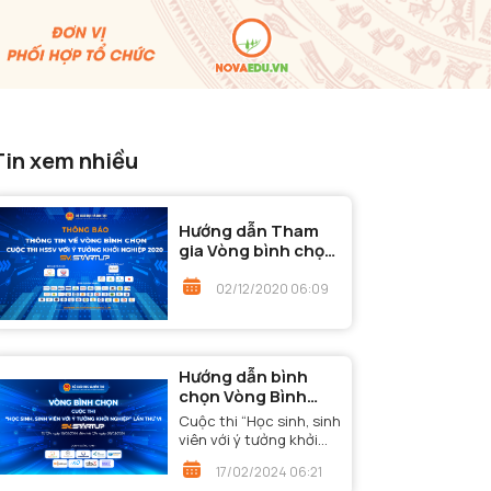
Tin xem nhiều
Hướng dẫn Tham
gia Vòng bình chọn
- Cuộc thi "Học
sinh, sinh viên với ý
02/12/2020 06:09
tưởng khởi nghiệp"
năm 2020
Hướng dẫn bình
chọn Vòng Bình
chọn - Cuộc thi
Cuộc thi “Học sinh, sinh
“Học sinh, sinh viên
viên với ý tưởng khởi
với ý tưởng khởi
nghiệp” lần thứ VI đã
17/02/2024 06:21
nghiệp” lần thứ VI
bước đến Vòng Bình