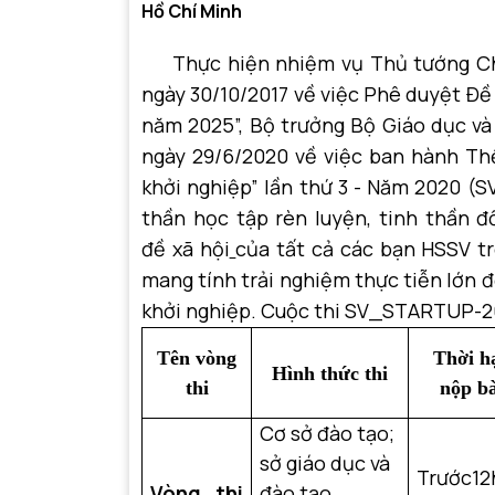
Hồ Chí Minh
Thực hiện nhiệm vụ Thủ tướng Chí
ngày 30/10/2017 về việc Phê duyệt Đề 
năm 2025”, Bộ trưởng Bộ Giáo dục v
ngày 29/6/2020 về việc ban hành Thể 
khởi nghiệp” lần thứ 3 - Năm 2020 (
thần học tập rèn luyện, tinh thần đ
đề xã hội
của tất cả các bạn HSSV tr
mang tính trải nghiệm thực tiễn lớn đ
khởi nghiệp. Cuộc thi SV_STARTUP-20
Tên vòng
Thời h
Hình thức thi
thi
nộp bà
Cơ sở đào tạo;
sở giáo dục và
Trước12
Vòng thi
đào tạo