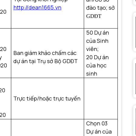
http://
dean1665
.vn
đào tạo;
sở
020
GDĐT
50 Dự án
của Sinh
020
viên;
Ban giám khảo chấm các
y
20 Dự án
dự án tại Trụ sở Bộ GDĐT
020
của học
sinh
20
Trực tiếp/hoặc trực tuyến
020
Chọn 03
Dự án của