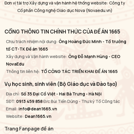
Đơn vị tài trợ Xây dựng và vận hành hệ thống website: Công ty
Cổ phần Công nghệ Giáo dục Nova
(Novaedu.vn)
CỔNG THÔNG TIN CHÍNH THỨC CỦA ĐỀ ÁN 1665
Chịu trách nhiệm nội dung:
Ông Hoàng Đức Minh - Tổ trưởng
tổ CT-TK Đề án 1665
Xây dựng và Vận hành website:
Ông Đỗ Mạnh Hùng - CEO
NovaEdu
Thông tin liên hệ:
TỔ CÔNG TÁC TRIỂN KHAI ĐỀ ÁN 1665
Vụ học sinh, sinh viên (Bộ Giáo dục và Đào tạo)
Địa chỉ:
Số 35 Đại Cồ Việt - Hai Bà Trưng - Hà Nội
SĐT:
0913 459 858
Đ/c Bùi Tiến Dũng - Thư ký Tổ Công tác
Email:
info@dean1665.vn
Website:
Dean1665.vn
Trang Fanpage đề án