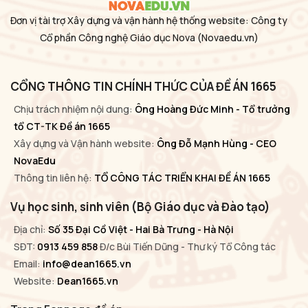
Đơn vị tài trợ Xây dựng và vận hành hệ thống website: Công ty
Cổ phần Công nghệ Giáo dục Nova
(Novaedu.vn)
CỔNG THÔNG TIN CHÍNH THỨC CỦA ĐỀ ÁN 1665
Chịu trách nhiệm nội dung:
Ông Hoàng Đức Minh - Tổ trưởng
tổ CT-TK Đề án 1665
Xây dựng và Vận hành website:
Ông Đỗ Mạnh Hùng - CEO
NovaEdu
Thông tin liên hệ:
TỔ CÔNG TÁC TRIỂN KHAI ĐỀ ÁN 1665
Vụ học sinh, sinh viên (Bộ Giáo dục và Đào tạo)
Địa chỉ:
Số 35 Đại Cồ Việt - Hai Bà Trưng - Hà Nội
SĐT:
0913 459 858
Đ/c Bùi Tiến Dũng - Thư ký Tổ Công tác
Email:
info@dean1665.vn
Website:
Dean1665.vn