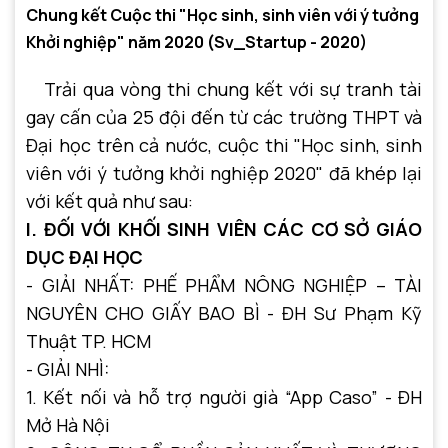
Chung kết Cuộc thi "Học sinh, sinh viên với ý tưởng
Khởi nghiệp" năm 2020 (Sv_Startup - 2020)
Trải qua vòng thi chung kết với sự tranh tài
gay cấn của 25 đội đến từ các trường THPT và
Đại học trên cả nước, cuộc thi "Học sinh, sinh
viên với ý tưởng khởi nghiệp 2020" đã khép lại
với kết quả như sau:
I. ĐỐI VỚI KHỐI SINH VIÊN CÁC CƠ SỞ GIÁO
DỤC ĐẠI HỌC
- GIẢI NHẤT: PHẾ PHẨM NÔNG NGHIỆP – TÀI
NGUYÊN CHO GIẤY BAO BÌ - ĐH Sư Phạm Kỹ
Thuật TP. HCM
- GIẢI NHÌ:
1. Kết nối và hỗ trợ người già “App Caso” - ĐH
Mở Hà Nội