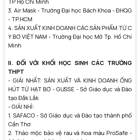
TP Hồ Chí Minh
3. Air Mask - Trường Đại học Bách Khoa - ĐHQG
- TP.HCM
4. SẢN XUẤT KINH DOANH CÁC SẢN PHẨM TỪ C
Y BƠ VIỆT NAM - Trường Đại học Mở Tp. Hồ Chí
Minh
II. ĐỐI VỚI KHỐI HỌC SINH CÁC TRƯỜNG
THPT
- GIẢI NHẤT: SẢN XUẤT VÀ KINH DOANH ỐNG
HÚT TỪ HẠT BƠ - GUSSE - Sở Giáo dục và Đào
tạo Đắk Lắk
- GIẢI NHÌ:
1. SAFACO - Sở Giáo dục và Đào tạo thành phố
Cần Thơ
2. Thảo mộc bảo vệ rau và hoa màu ProSafe -