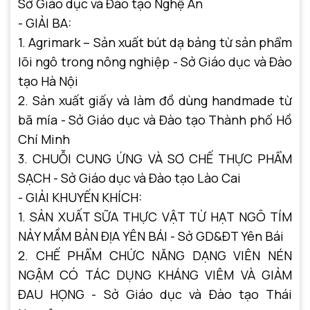
Sở Giáo dục và Đào tạo Nghệ An
- GIẢI BA:
1. Agrimark – Sản xuất bút dạ bảng từ sản phẩm
lõi ngô trong nông nghiệp - Sở Giáo dục và Đào
tạo Hà Nội
2. Sản xuất giấy và làm đồ dùng handmade từ
bã mía - Sở Giáo dục và Đào tạo Thành phố Hồ
Chí Minh
3. CHUỖI CUNG ỨNG VÀ SƠ CHẾ THỰC PHẨM
SẠCH - Sở Giáo dục và Đào tạo Lào Cai
- GIẢI KHUYẾN KHÍCH:
1. SẢN XUẤT SỮA THỰC VẬT TỪ HẠT NGÔ TÍM
NẢY MẦM BẢN ĐỊA YÊN BÁI - Sở GD&ĐT Yên Bái
2. CHẾ PHẨM CHỨC NĂNG DẠNG VIÊN NÉN
NGẬM CÓ TÁC DỤNG KHÁNG VIÊM VÀ GIẢM
ĐAU HỌNG - Sở Giáo dục và Đào tạo Thái