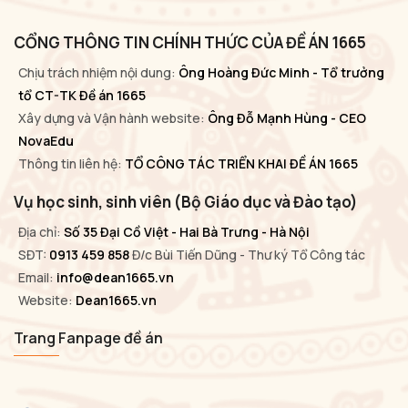
CỔNG THÔNG TIN CHÍNH THỨC CỦA ĐỀ ÁN 1665
Chịu trách nhiệm nội dung:
Ông Hoàng Đức Minh - Tổ trưởng
tổ CT-TK Đề án 1665
Xây dựng và Vận hành website:
Ông Đỗ Mạnh Hùng - CEO
NovaEdu
Thông tin liên hệ:
TỔ CÔNG TÁC TRIỂN KHAI ĐỀ ÁN 1665
Vụ học sinh, sinh viên (Bộ Giáo dục và Đào tạo)
Địa chỉ:
Số 35 Đại Cồ Việt - Hai Bà Trưng - Hà Nội
SĐT:
0913 459 858
Đ/c Bùi Tiến Dũng - Thư ký Tổ Công tác
Email:
info@dean1665.vn
Website:
Dean1665.vn
Trang Fanpage đề án