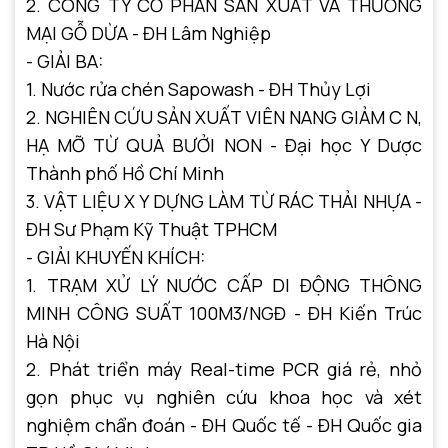
2. CÔNG TY CỔ PHẦN SẢN XUẤT VÀ THƯƠNG
MẠI GỖ DỪA - ĐH Lâm Nghiệp
- GIẢI BA:
1. Nước rửa chén Sapowash - ĐH Thủy Lợi
2. NGHIÊN CỨU SẢN XUẤT VIÊN NANG GIẢM C N,
HẠ MỠ TỪ QUẢ BƯỞI NON - Đại học Y Dược
Thành phố Hồ Chí Minh
3. VẬT LIỆU X Y DỰNG LÀM TỪ RÁC THẢI NHỰA -
ĐH Sư Phạm Kỹ Thuật TPHCM
- GIẢI KHUYẾN KHÍCH:
1. TRẠM XỬ LÝ NƯỚC CẤP DI ĐỘNG THÔNG
MINH CÔNG SUẤT 100M3/NGĐ - ĐH Kiến Trúc
Hà Nội
2. Phát triển máy Real-time PCR giá rẻ, nhỏ
gọn phục vụ nghiên cứu khoa học và xét
nghiệm chẩn đoán - ĐH Quốc tế - ĐH Quốc gia