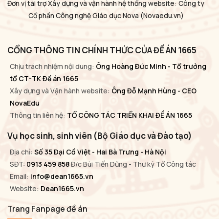
Đơn vị tài trợ Xây dựng và vận hành hệ thống website: Công ty
Cổ phần Công nghệ Giáo dục Nova
(Novaedu.vn)
CỔNG THÔNG TIN CHÍNH THỨC CỦA ĐỀ ÁN 1665
Chịu trách nhiệm nội dung:
Ông Hoàng Đức Minh - Tổ trưởng
tổ CT-TK Đề án 1665
Xây dựng và Vận hành website:
Ông Đỗ Mạnh Hùng - CEO
NovaEdu
Thông tin liên hệ:
TỔ CÔNG TÁC TRIỂN KHAI ĐỀ ÁN 1665
Vụ học sinh, sinh viên (Bộ Giáo dục và Đào tạo)
Địa chỉ:
Số 35 Đại Cồ Việt - Hai Bà Trưng - Hà Nội
SĐT:
0913 459 858
Đ/c Bùi Tiến Dũng - Thư ký Tổ Công tác
Email:
info@dean1665.vn
Website:
Dean1665.vn
Trang Fanpage đề án