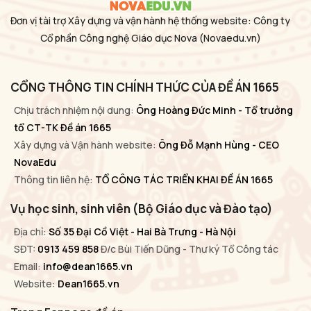
Đơn vị tài trợ Xây dựng và vận hành hệ thống website: Công ty
Cổ phần Công nghệ Giáo dục Nova
(Novaedu.vn)
CỔNG THÔNG TIN CHÍNH THỨC CỦA ĐỀ ÁN 1665
Chịu trách nhiệm nội dung:
Ông Hoàng Đức Minh - Tổ trưởng
tổ CT-TK Đề án 1665
Xây dựng và Vận hành website:
Ông Đỗ Mạnh Hùng - CEO
NovaEdu
Thông tin liên hệ:
TỔ CÔNG TÁC TRIỂN KHAI ĐỀ ÁN 1665
Vụ học sinh, sinh viên (Bộ Giáo dục và Đào tạo)
Địa chỉ:
Số 35 Đại Cồ Việt - Hai Bà Trưng - Hà Nội
SĐT:
0913 459 858
Đ/c Bùi Tiến Dũng - Thư ký Tổ Công tác
Email:
info@dean1665.vn
Website:
Dean1665.vn