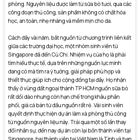
phòng. Nguyên liệu được làm từ sữa bò tươi, qua các
công đoạn thủ công, sản phẩm không có chất hóa
học, an toàn, nhẹ nhàng và mềm mịn cho da.
Cách đây vài năm, bắt nguồn từ chương trình liên kết
giữa các trường đại học, một nhóm sinh viên từ
Singapore đã đến Củ Chi. Nhiệm vụ của họ là phải
tìm hiểu thực tế, dựa trên những nguồn lực mình
đang có mà tìm ra ý tưởng, giải pháp phù hợp và
thiết thực giúp ích cho cộng đồng tại đây. Họ nhận
thấy ở vùng đất ngoại thành TP HCM nguồn sữa bò
rất dồi dào nhưng còn hạn chế trong khâu phân
phối, giá cả bán từ đầu nguồn rất rẻ. Vài sinh viên
quyết định thực hiện dự án làm xà phòng thủ công
từ nguồn nguyên liệu này. Trải qua một số lần thay
đổi nhân sự, đến nay dự án còn lại bốn thành viên tại
Singapore, hai thành viên tại Việt Nam là Tình và bạn