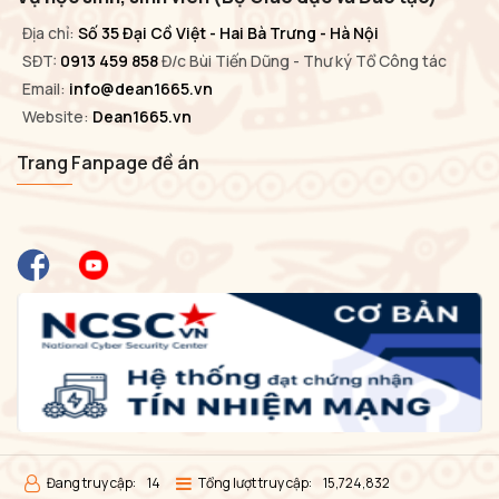
Địa chỉ:
Số 35 Đại Cồ Việt - Hai Bà Trưng - Hà Nội
SĐT:
0913 459 858
Đ/c Bùi Tiến Dũng - Thư ký Tổ Công tác
Email:
info@dean1665.vn
Website:
Dean1665.vn
Trang Fanpage đề án
Đang truy cập:
14
Tổng lượt truy cập:
15,724,832