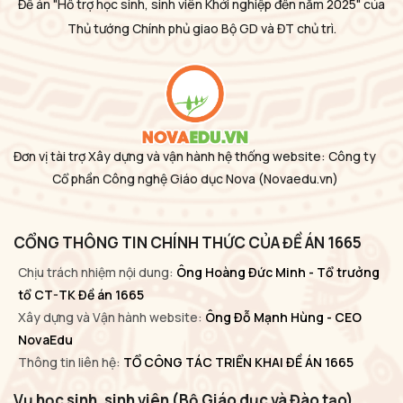
Đề án "Hỗ trợ học sinh, sinh viên Khởi nghiệp đến năm 2025" của
Thủ tướng Chính phủ giao Bộ GD và ĐT chủ trì.
Đơn vị tài trợ Xây dựng và vận hành hệ thống website: Công ty
Cổ phần Công nghệ Giáo dục Nova
(Novaedu.vn)
CỔNG THÔNG TIN CHÍNH THỨC CỦA ĐỀ ÁN 1665
Chịu trách nhiệm nội dung:
Ông Hoàng Đức Minh - Tổ trưởng
tổ CT-TK Đề án 1665
Xây dựng và Vận hành website:
Ông Đỗ Mạnh Hùng - CEO
NovaEdu
Thông tin liên hệ:
TỔ CÔNG TÁC TRIỂN KHAI ĐỀ ÁN 1665
Vụ học sinh, sinh viên (Bộ Giáo dục và Đào tạo)