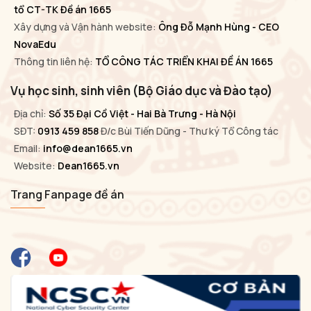
tổ CT-TK Đề án 1665
Xây dựng và Vận hành website:
Ông Đỗ Mạnh Hùng - CEO
NovaEdu
Thông tin liên hệ:
TỔ CÔNG TÁC TRIỂN KHAI ĐỀ ÁN 1665
Vụ học sinh, sinh viên (Bộ Giáo dục và Đào tạo)
Địa chỉ:
Số 35 Đại Cồ Việt - Hai Bà Trưng - Hà Nội
SĐT:
0913 459 858
Đ/c Bùi Tiến Dũng - Thư ký Tổ Công tác
Email:
info@dean1665.vn
Website:
Dean1665.vn
Trang Fanpage đề án