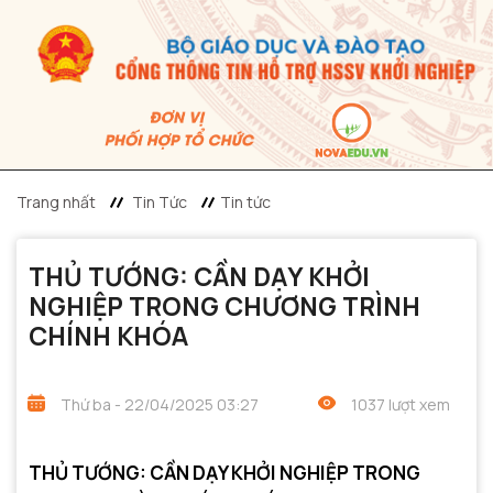
Trang nhất
Tin Tức
Tin tức
THỦ TƯỚNG: CẦN DẠY KHỞI
NGHIỆP TRONG CHƯƠNG TRÌNH
CHÍNH KHÓA
Thứ ba - 22/04/2025 03:27
1037 lượt xem
THỦ TƯỚNG: CẦN DẠY KHỞI NGHIỆP TRONG