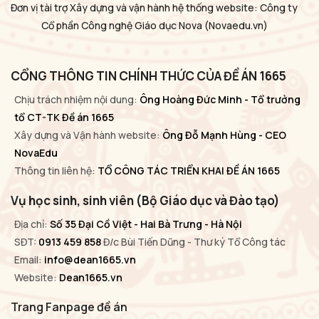
Đơn vị tài trợ Xây dựng và vận hành hệ thống website: Công ty
Cổ phần Công nghệ Giáo dục Nova
(Novaedu.vn)
CỔNG THÔNG TIN CHÍNH THỨC CỦA ĐỀ ÁN 1665
Chịu trách nhiệm nội dung:
Ông Hoàng Đức Minh - Tổ trưởng
tổ CT-TK Đề án 1665
Xây dựng và Vận hành website:
Ông Đỗ Mạnh Hùng - CEO
NovaEdu
Thông tin liên hệ:
TỔ CÔNG TÁC TRIỂN KHAI ĐỀ ÁN 1665
Vụ học sinh, sinh viên (Bộ Giáo dục và Đào tạo)
Địa chỉ:
Số 35 Đại Cồ Việt - Hai Bà Trưng - Hà Nội
SĐT:
0913 459 858
Đ/c Bùi Tiến Dũng - Thư ký Tổ Công tác
Email:
info@dean1665.vn
Website:
Dean1665.vn
Trang Fanpage đề án