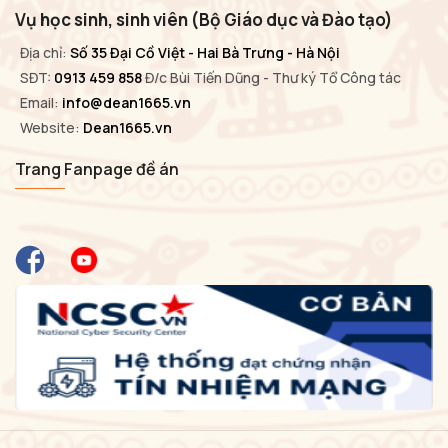
Vụ học sinh, sinh viên (Bộ Giáo dục và Đào tạo)
Địa chỉ:
Số 35 Đại Cồ Việt - Hai Bà Trưng - Hà Nội
SĐT:
0913 459 858
Đ/c Bùi Tiến Dũng - Thư ký Tổ Công tác
Email:
info@dean1665.vn
Website:
Dean1665.vn
Trang Fanpage đề án