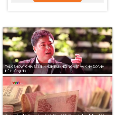
TALK SHOW: CHIA SẺ KINH NGHIỆM KHỞI NGHIỆP VÀ KINH DOANH -
Hồ Hoàng Hải