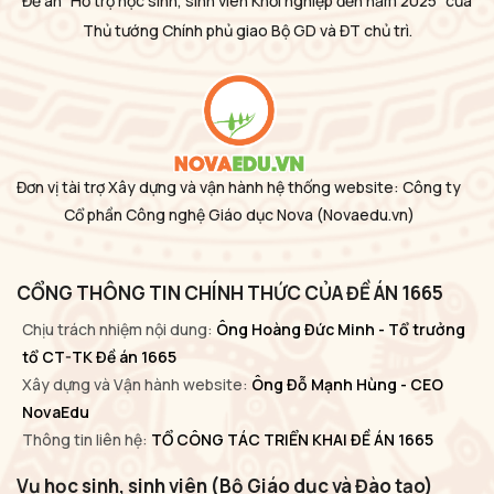
Đề án "Hỗ trợ học sinh, sinh viên Khởi nghiệp đến năm 2025" của
Thủ tướng Chính phủ giao Bộ GD và ĐT chủ trì.
Đơn vị tài trợ Xây dựng và vận hành hệ thống website: Công ty
Cổ phần Công nghệ Giáo dục Nova
(Novaedu.vn)
CỔNG THÔNG TIN CHÍNH THỨC CỦA ĐỀ ÁN 1665
Chịu trách nhiệm nội dung:
Ông Hoàng Đức Minh - Tổ trưởng
tổ CT-TK Đề án 1665
Xây dựng và Vận hành website:
Ông Đỗ Mạnh Hùng - CEO
NovaEdu
Thông tin liên hệ:
TỔ CÔNG TÁC TRIỂN KHAI ĐỀ ÁN 1665
Vụ học sinh, sinh viên (Bộ Giáo dục và Đào tạo)