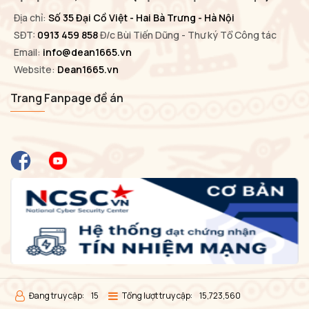
Địa chỉ:
Số 35 Đại Cồ Việt - Hai Bà Trưng - Hà Nội
SĐT:
0913 459 858
Đ/c Bùi Tiến Dũng - Thư ký Tổ Công tác
Email:
info@dean1665.vn
Website:
Dean1665.vn
Trang Fanpage đề án
Đang truy cập:
15
Tổng lượt truy cập:
15,723,560