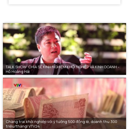
TALK SHOW: CHIA SẺ KINH NGHIỆM KHỞI NGHIỆP VÀ KINH DOANH -
Hồ Hoàng Hải
Chàng trai khởi nghiệp với ý tưởng 500 đồng lẻ, doanh thu 300
triệu/tháng| VTV24