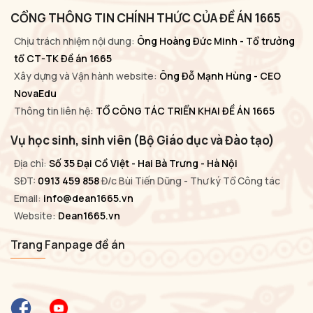
CỔNG THÔNG TIN CHÍNH THỨC CỦA ĐỀ ÁN 1665
Chịu trách nhiệm nội dung:
Ông Hoàng Đức Minh - Tổ trưởng
tổ CT-TK Đề án 1665
Xây dựng và Vận hành website:
Ông Đỗ Mạnh Hùng - CEO
NovaEdu
Thông tin liên hệ:
TỔ CÔNG TÁC TRIỂN KHAI ĐỀ ÁN 1665
Vụ học sinh, sinh viên (Bộ Giáo dục và Đào tạo)
Địa chỉ:
Số 35 Đại Cồ Việt - Hai Bà Trưng - Hà Nội
SĐT:
0913 459 858
Đ/c Bùi Tiến Dũng - Thư ký Tổ Công tác
Email:
info@dean1665.vn
Website:
Dean1665.vn
Trang Fanpage đề án