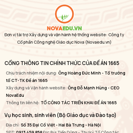
Đơn vị tài trợ Xây dựng và vận hành hệ thống website: Công ty
Cổ phần Công nghệ Giáo dục Nova
(Novaedu.vn)
CỔNG THÔNG TIN CHÍNH THỨC CỦA ĐỀ ÁN 1665
Chịu trách nhiệm nội dung:
Ông Hoàng Đức Minh - Tổ trưởng
tổ CT-TK Đề án 1665
Xây dựng và Vận hành website:
Ông Đỗ Mạnh Hùng - CEO
NovaEdu
Thông tin liên hệ:
TỔ CÔNG TÁC TRIỂN KHAI ĐỀ ÁN 1665
Vụ học sinh, sinh viên (Bộ Giáo dục và Đào tạo)
Địa chỉ:
Số 35 Đại Cồ Việt - Hai Bà Trưng - Hà Nội
SĐT:
0913 459 858
Đ/c Bùi Tiến Dũng - Thư ký Tổ Công tác