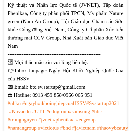
Kỹ thuật và Nhân lực Quốc tế (JVNET), Tập đoàn
Phenikaa, Công ty phân phối TPCN, Mỹ phẩm Nature
green (Nam An Group), Hội Giáo dục Chăm sóc Sức
khỏe Cộng đồng Việt Nam, Công ty Cổ phần Xúc tiến
thương mại CCV Group, Nhà Xuất bản Giáo dục Việt
Nam
-----------------------------------------------------
🆘 Mọi thắc mắc xin vui lòng liên hệ:
👉Inbox fanpage: Ngày Hội Khởi Nghiệp Quốc Gia
của HSSV
📧 Email: btc.sv.startup@gmail.com
☎️ Hotline: 0913 459 858/0966 065 951
#nhkn
#ngayhoikhoinghiepcuaHSSV
#Svstartup2021
#Novaedu
#UTT
#edugroup
#samsung
#hbc
#trungnguyen
#jvnet
#phenikaa
#ecgroup
#namangroup
#vietlotus
#bnd
#javietnam
#thaovybeauty