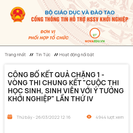
Trang nhất
Tin Tức
Hoạt động nổi bật
CÔNG BỐ KẾT QUẢ CHẶNG 1 -
VÒNG THI CHUNG KẾT "CUỘC THI
HỌC SINH, SINH VIÊN VỚI Ý TƯỞNG
KHỞI NGHIỆP" LẦN THỨ IV
Thứ bảy - 26/03/2022 12:16
4944 lượt xem